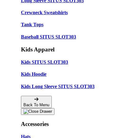
Long Sleeve SITUS SLOT303
Crewneck Sweatshirts
Tank Tops
Baseball SITUS SLOT303
Kids Apparel
Kids SITUS SLOT303
Kids Hoodie
Kids Long Sleeve SITUS SLOT303
Back To Menu
Accessories
Hats