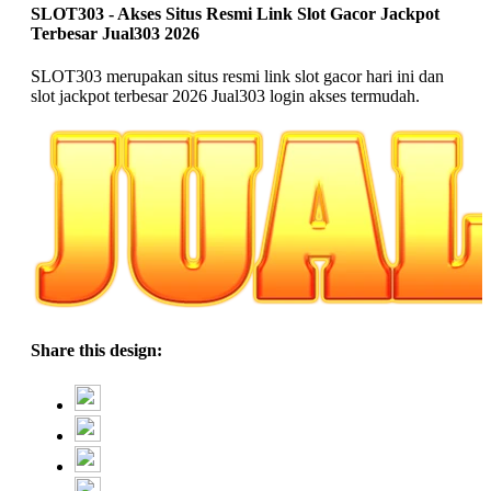
SLOT303 - Akses Situs Resmi Link Slot Gacor Jackpot
Terbesar Jual303 2026
SLOT303 merupakan situs resmi link slot gacor hari ini dan
slot jackpot terbesar 2026 Jual303 login akses termudah.
Share this design: