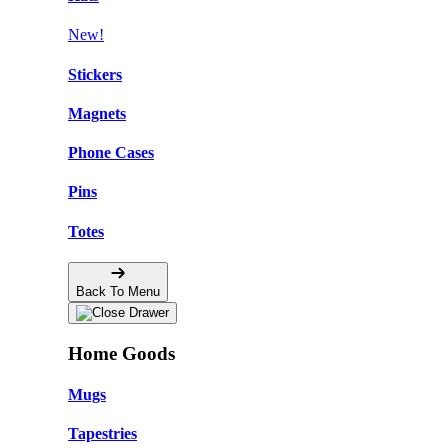
New!
Stickers
Magnets
Phone Cases
Pins
Totes
Back To Menu
Home Goods
Mugs
Tapestries