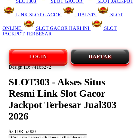
SLOT303
SLOT GACOR
SLOT JACKPOT
LINK SLOT GACOR
JUAL303
SLOT
ONLINE
SLOT GACOR HARI INI
SLOT
JACKPOT TERBESAR
LOGIN
DAFTAR
Design ID: 74165272
SLOT303 - Akses Situs
Resmi Link Slot Gacor
Jackpot Terbesar Jual303
2026
$3
IDR 5.000
Create an account to favorite this design!