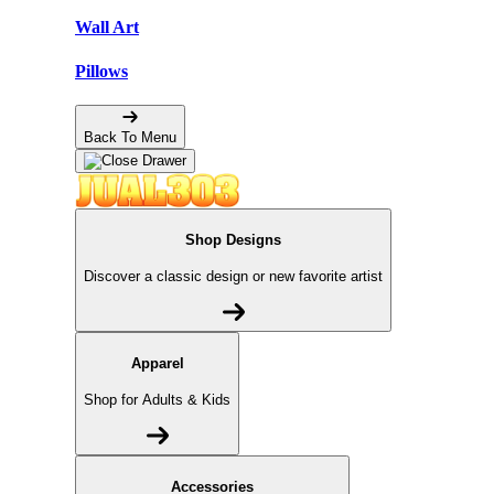
Wall Art
Pillows
Back To Menu
Shop Designs
Discover a classic design or new favorite artist
Apparel
Shop for Adults & Kids
Accessories