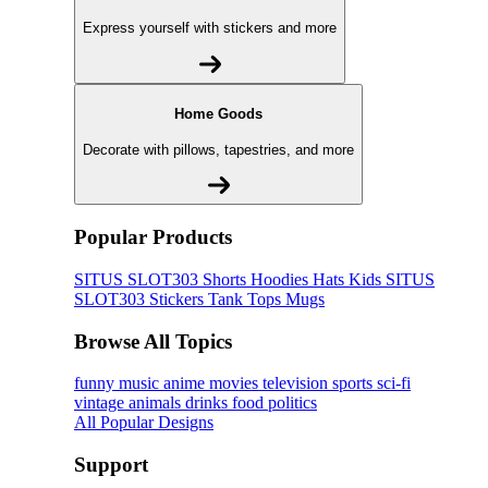
Express yourself with stickers and more
Home Goods
Decorate with pillows, tapestries, and more
Popular Products
SITUS SLOT303
Shorts
Hoodies
Hats
Kids SITUS
SLOT303
Stickers
Tank Tops
Mugs
Browse All Topics
funny
music
anime
movies
television
sports
sci-fi
vintage
animals
drinks
food
politics
All Popular Designs
Support