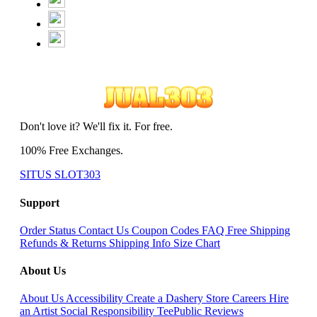
Don't love it? We'll fix it. For free.
100% Free Exchanges.
SITUS SLOT303
Support
Order Status
Contact Us
Coupon Codes
FAQ
Free Shipping
Refunds & Returns
Shipping Info
Size Chart
About Us
About Us
Accessibility
Create a Dashery Store
Careers
Hire
an Artist
Social Responsibility
TeePublic Reviews