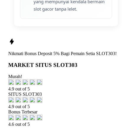
yang mempunyai kendala bermain
slot gacor tanpa lelet.
Nikmati
Bonus Deposit 5%
Bagi Pemain Setia
SLOT303!
MARKET SITUS SLOT303
Murah!
4.9 out of 5
SITUS SLOT303
4.9 out of 5
Bonus Terbesar
4.6 out of 5