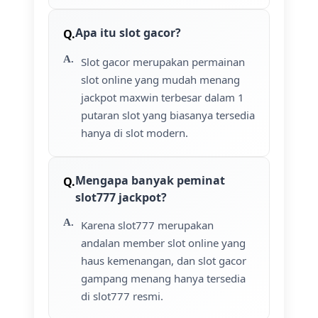
Apa itu slot gacor?
Slot gacor merupakan permainan
slot online yang mudah menang
jackpot maxwin terbesar dalam 1
putaran slot yang biasanya tersedia
hanya di slot modern.
Mengapa banyak peminat
slot777 jackpot?
Karena slot777 merupakan
andalan member slot online yang
haus kemenangan, dan slot gacor
gampang menang hanya tersedia
di slot777 resmi.