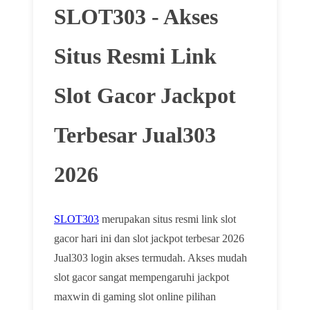
SLOT303 - Akses
Situs Resmi Link
Slot Gacor Jackpot
Terbesar Jual303
2026
SLOT303
merupakan situs resmi link slot
gacor hari ini dan slot jackpot terbesar 2026
Jual303 login akses termudah. Akses mudah
slot gacor sangat mempengaruhi jackpot
maxwin di gaming slot online pilihan