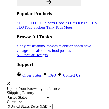
Popular Products
SITUS SLOT303
Shorts
Hoodies
Hats
Kids SITUS
SLOT303
Stickers
Tank Tops
Mugs
Browse All Topics
funny
music
anime
movies
television
sports
sci-fi
vintage
animals
drinks
food
politics
All Popular Designs
Support
Order Status
FAQ
Contact Us
Update Your Browsing Preferences
Shipping Country:
Currency: