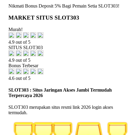
Nikmati
Bonus Deposit 5%
Bagi Pemain Setia
SLOT303!
MARKET SITUS SLOT303
Murah!
4.9 out of 5
SITUS SLOT303
4.9 out of 5
Bonus Terbesar
4.6 out of 5
SLOT303 : Situs Jaringan Akses Jambi Termudah
Terpercaya 2026
SLOT303 merupakan situs resmi link 2026 login akses
termudah.