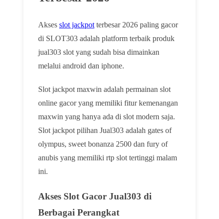
Akses
slot jackpot
terbesar 2026 paling gacor
di SLOT303 adalah platform terbaik produk
jual303 slot yang sudah bisa dimainkan
melalui android dan iphone.
Slot jackpot maxwin adalah permainan slot
online gacor yang memiliki fitur kemenangan
maxwin yang hanya ada di slot modern saja.
Slot jackpot pilihan Jual303 adalah gates of
olympus, sweet bonanza 2500 dan fury of
anubis yang memiliki rtp slot tertinggi malam
ini.
Akses Slot Gacor Jual303 di
Berbagai Perangkat