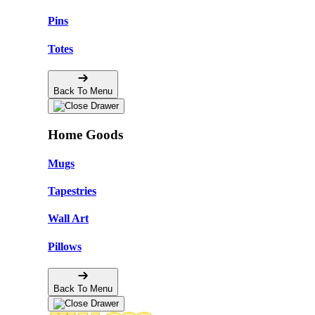
Pins
Totes
Back To Menu
Home Goods
Mugs
Tapestries
Wall Art
Pillows
Back To Menu