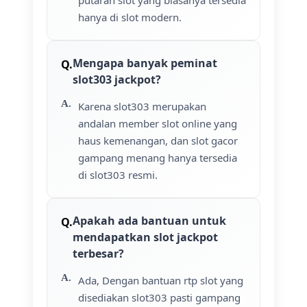
putaran slot yang biasanya tersedia
hanya di slot modern.
Mengapa banyak peminat
slot303 jackpot?
Karena slot303 merupakan
andalan member slot online yang
haus kemenangan, dan slot gacor
gampang menang hanya tersedia
di slot303 resmi.
Apakah ada bantuan untuk
mendapatkan slot jackpot
terbesar?
Ada, Dengan bantuan rtp slot yang
disediakan slot303 pasti gampang