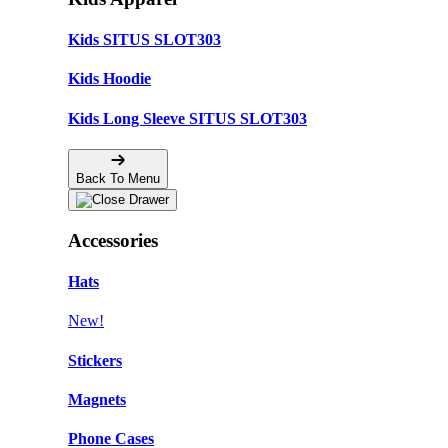
Kids SITUS SLOT303
Kids Hoodie
Kids Long Sleeve SITUS SLOT303
Back To Menu
Accessories
Hats
New!
Stickers
Magnets
Phone Cases