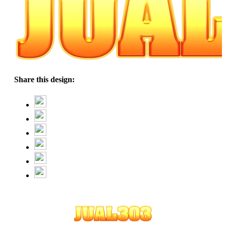
Share this design: