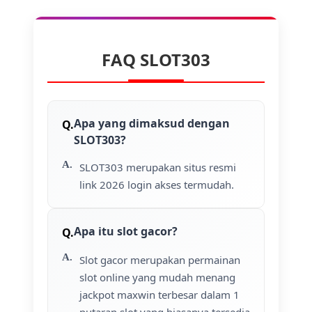
FAQ SLOT303
Apa yang dimaksud dengan
SLOT303?
SLOT303 merupakan situs resmi
link 2026 login akses termudah.
Apa itu slot gacor?
Slot gacor merupakan permainan
slot online yang mudah menang
jackpot maxwin terbesar dalam 1