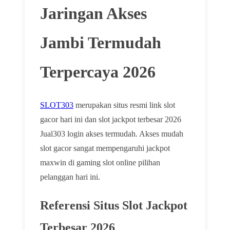
Jaringan Akses
Jambi Termudah
Terpercaya 2026
SLOT303
merupakan situs resmi link slot
gacor hari ini dan slot jackpot terbesar 2026
Jual303 login akses termudah. Akses mudah
slot gacor sangat mempengaruhi jackpot
maxwin di gaming slot online pilihan
pelanggan hari ini.
Referensi Situs Slot Jackpot
Terbesar 2026