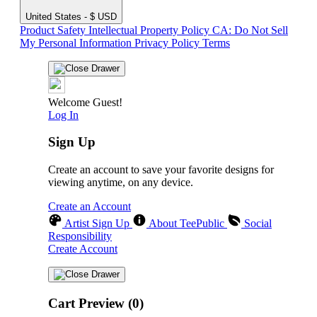
United States - $ USD
Product Safety
Intellectual Property Policy
CA: Do Not Sell
My Personal Information
Privacy Policy
Terms
Welcome Guest!
Log In
Sign Up
Create an account to save your favorite designs for
viewing anytime, on any device.
Create an Account
Artist Sign Up
About TeePublic
Social
Responsibility
Create Account
Cart Preview (0)