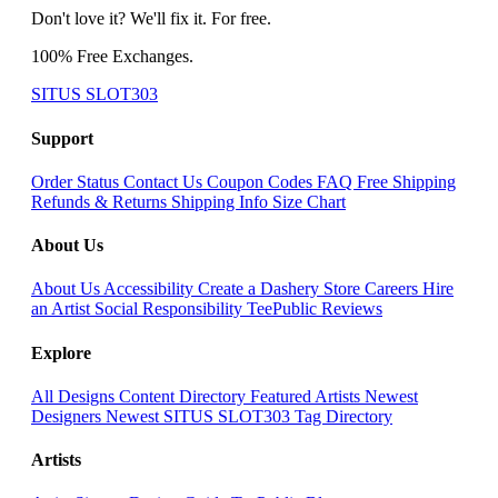
Don't love it? We'll fix it. For free.
100% Free Exchanges.
SITUS SLOT303
Support
Order Status
Contact Us
Coupon Codes
FAQ
Free Shipping
Refunds & Returns
Shipping Info
Size Chart
About Us
About Us
Accessibility
Create a Dashery Store
Careers
Hire
an Artist
Social Responsibility
TeePublic Reviews
Explore
All Designs
Content Directory
Featured Artists
Newest
Designers
Newest SITUS SLOT303
Tag Directory
Artists