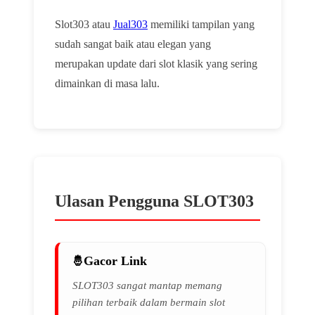
Slot303 atau
Jual303
memiliki tampilan yang
sudah sangat baik atau elegan yang
merupakan update dari slot klasik yang sering
dimainkan di masa lalu.
Ulasan Pengguna SLOT303
Gacor Link
SLOT303 sangat mantap memang
pilihan terbaik dalam bermain slot