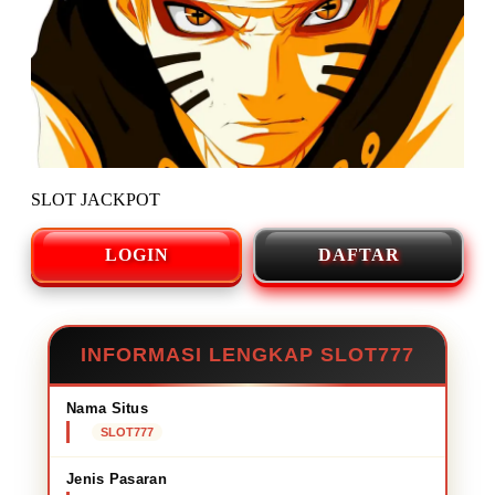
SLOT JACKPOT
LOGIN
DAFTAR
INFORMASI LENGKAP SLOT777
Nama Situs
SLOT777
Jenis Pasaran