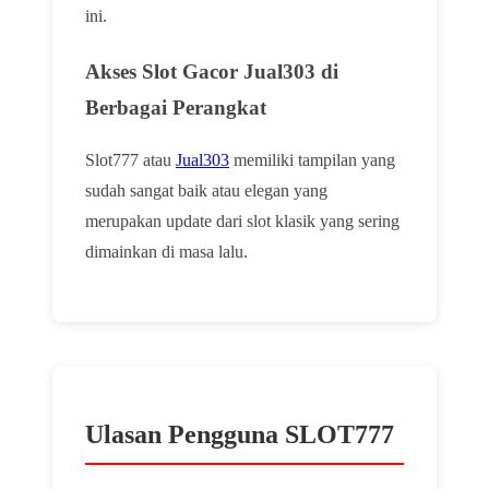
ini.
Akses Slot Gacor Jual303 di
Berbagai Perangkat
Slot777 atau
Jual303
memiliki tampilan yang
sudah sangat baik atau elegan yang
merupakan update dari slot klasik yang sering
dimainkan di masa lalu.
Ulasan Pengguna SLOT777