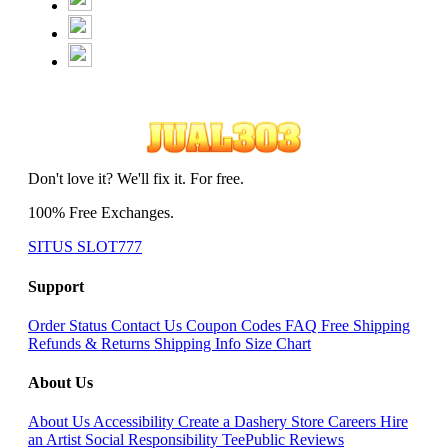
Don't love it? We'll fix it. For free.
100% Free Exchanges.
SITUS SLOT777
Support
Order Status
Contact Us
Coupon Codes
FAQ
Free Shipping
Refunds & Returns
Shipping Info
Size Chart
About Us
About Us
Accessibility
Create a Dashery Store
Careers
Hire
an Artist
Social Responsibility
TeePublic Reviews