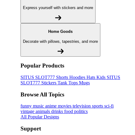
Express yourself with stickers and more
Home Goods
Decorate with pillows, tapestries, and more
Popular Products
SITUS SLOT777
Shorts
Hoodies
Hats
Kids SITUS
SLOT777
Stickers
Tank Tops
Mugs
Browse All Topics
funny
music
anime
movies
television
sports
sci-fi
vintage
animals
drinks
food
politics
All Popular Designs
Support