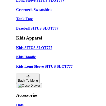
Long Sleeve SITUS SLOT777
Crewneck Sweatshirts
Tank Tops
Baseball SITUS SLOT777
Kids Apparel
Kids SITUS SLOT777
Kids Hoodie
Kids Long Sleeve SITUS SLOT777
Back To Menu
Accessories
Hats