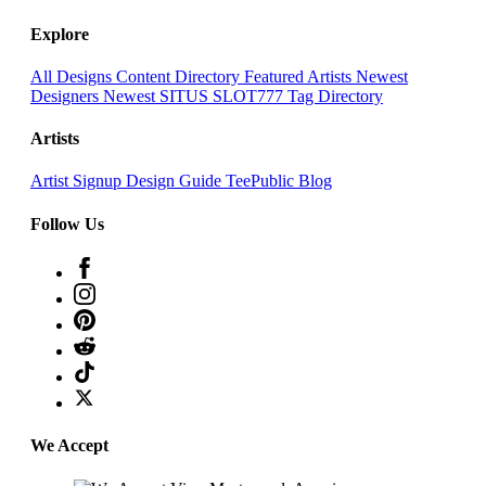
Explore
All Designs
Content Directory
Featured Artists
Newest
Designers
Newest SITUS SLOT777
Tag Directory
Artists
Artist Signup
Design Guide
TeePublic Blog
Follow Us
We Accept