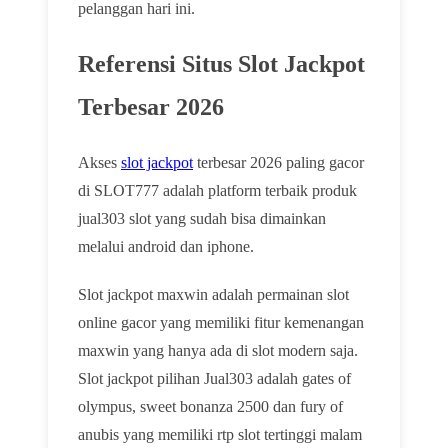
pelanggan hari ini.
Referensi Situs Slot Jackpot
Terbesar 2026
Akses
slot jackpot
terbesar 2026 paling gacor
di SLOT777 adalah platform terbaik produk
jual303 slot yang sudah bisa dimainkan
melalui android dan iphone.
Slot jackpot maxwin adalah permainan slot
online gacor yang memiliki fitur kemenangan
maxwin yang hanya ada di slot modern saja.
Slot jackpot pilihan Jual303 adalah gates of
olympus, sweet bonanza 2500 dan fury of
anubis yang memiliki rtp slot tertinggi malam