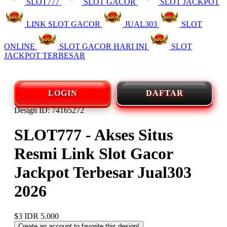
SLOT777
SLOT GACOR
SLOT JACKPOT
LINK SLOT GACOR
JUAL303
SLOT
ONLINE
SLOT GACOR HARI INI
SLOT
JACKPOT TERBESAR
LOGIN
DAFTAR
Design ID: 74165272
SLOT777 - Akses Situs
Resmi Link Slot Gacor
Jackpot Terbesar Jual303
2026
$3
IDR 5.000
Create an account to favorite this design!