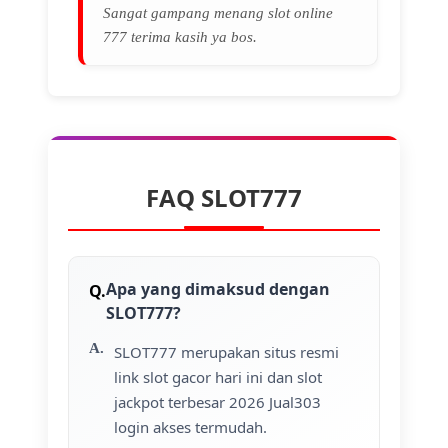
Sangat gampang menang slot online
777 terima kasih ya bos.
FAQ SLOT777
Apa yang dimaksud dengan
SLOT777?
SLOT777 merupakan situs resmi
link slot gacor hari ini dan slot
jackpot terbesar 2026 Jual303
login akses termudah.