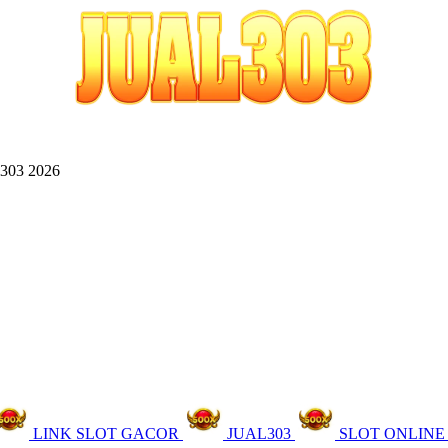
l303 2026
LINK SLOT GACOR
JUAL303
SLOT ONLINE