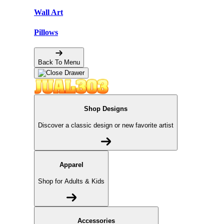
Wall Art
Pillows
Back To Menu
Shop Designs
Discover a classic design or new favorite artist
Apparel
Shop for Adults & Kids
Accessories