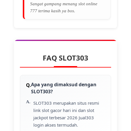
Sangat gampang menang slot online
777 terima kasih ya bos.
FAQ SLOT303
Apa yang dimaksud dengan
SLOT303?
SLOT303 merupakan situs resmi
link slot gacor hari ini dan slot
jackpot terbesar 2026 Jual303
login akses termudah.