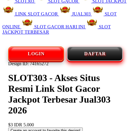
SLOT303
SLOT GACOR
SLOT JACKPOT
LINK SLOT GACOR
JUAL303
SLOT
ONLINE
SLOT GACOR HARI INI
SLOT
JACKPOT TERBESAR
LOGIN
DAFTAR
Design ID: 74165272
SLOT303 - Akses Situs
Resmi Link Slot Gacor
Jackpot Terbesar Jual303
2026
$3
IDR 5.000
Create an account to favorite this design!