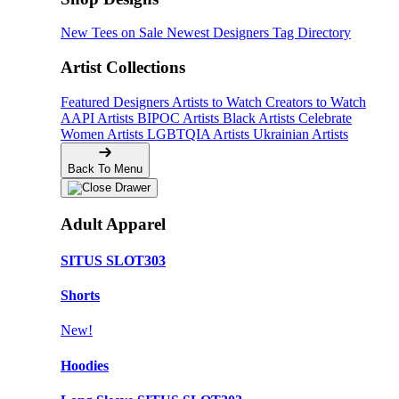
New Tees on Sale
Newest Designers
Tag Directory
Artist Collections
Featured Designers
Artists to Watch
Creators to Watch
AAPI Artists
BIPOC Artists
Black Artists
Celebrate
Women Artists
LGBTQIA Artists
Ukrainian Artists
Back To Menu
Adult Apparel
SITUS SLOT303
Shorts
New!
Hoodies