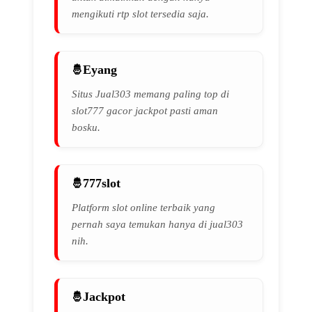
mengikuti rtp slot tersedia saja.
Eyang
Situs Jual303 memang paling top di
slot777 gacor jackpot pasti aman
bosku.
777slot
Platform slot online terbaik yang
pernah saya temukan hanya di jual303
nih.
Jackpot