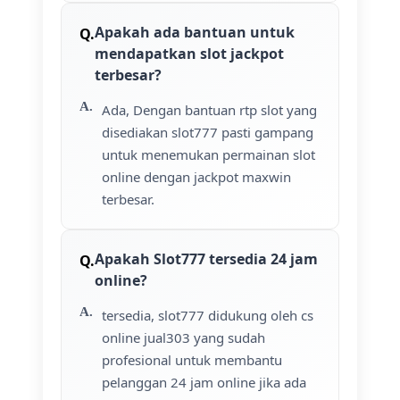
Apakah ada bantuan untuk
mendapatkan slot jackpot
terbesar?
Ada, Dengan bantuan rtp slot yang
disediakan slot777 pasti gampang
untuk menemukan permainan slot
online dengan jackpot maxwin
terbesar.
Apakah Slot777 tersedia 24 jam
online?
tersedia, slot777 didukung oleh cs
online jual303 yang sudah
profesional untuk membantu
pelanggan 24 jam online jika ada