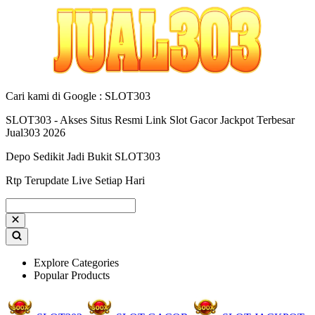
Cari kami di Google : SLOT303
SLOT303 - Akses Situs Resmi Link Slot Gacor Jackpot Terbesar
Jual303 2026
Depo Sedikit Jadi Bukit SLOT303
Rtp Terupdate Live Setiap Hari
Explore Categories
Popular Products