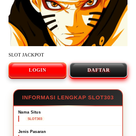
SLOT JACKPOT
LOGIN
DAFTAR
INFORMASI LENGKAP SLOT303
Nama Situs
SLOT303
Jenis Pasaran