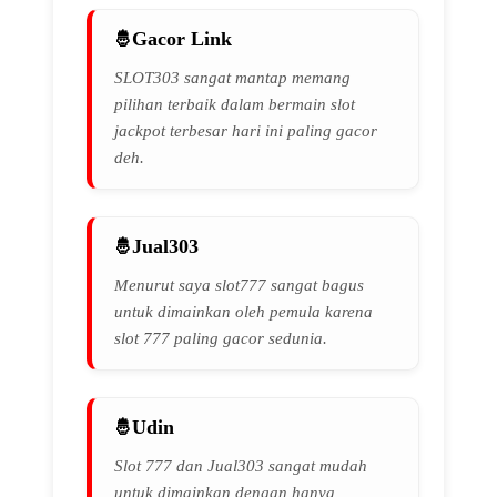
Gacor Link
SLOT303 sangat mantap memang
pilihan terbaik dalam bermain slot
jackpot terbesar hari ini paling gacor
deh.
Jual303
Menurut saya slot777 sangat bagus
untuk dimainkan oleh pemula karena
slot 777 paling gacor sedunia.
Udin
Slot 777 dan Jual303 sangat mudah
untuk dimainkan dengan hanya