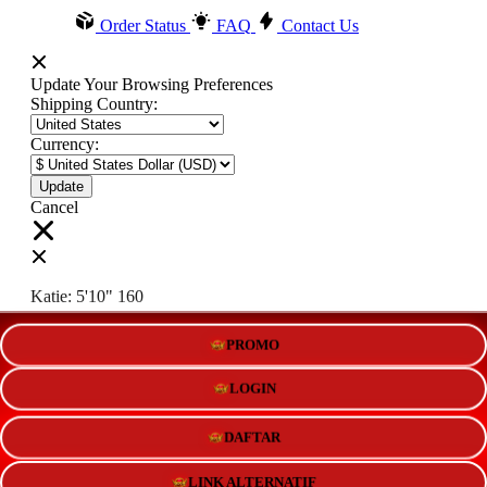
Order Status
FAQ
Contact Us
Update Your Browsing Preferences
Shipping Country:
Currency:
Cancel
Katie:
5'10"
160
PROMO
Select your person:
Male
Female
LOGIN
Height
Short
Med
Tall
DAFTAR
Weight
Slim
Avg
Heavy
LINK ALTERNATIF