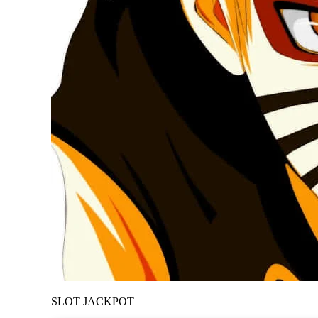
SLOT JACKPOT