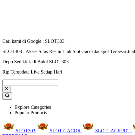
Cari kami di Google : SLOT303
SLOT303 - Akses Situs Resmi Link Slot Gacor Jackpot Terbesar Jua
Depo Sedikit Jadi Bukit SLOT303
Rtp Terupdate Live Setiap Hari
Explore Categories
Popular Products
SLOT303
SLOT GACOR
SLOT JACKPOT