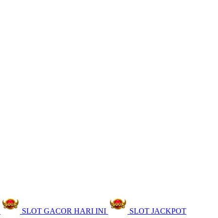
SLOT GACOR HARI INI
SLOT JACKPOT