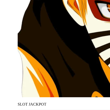
SLOT JACKPOT