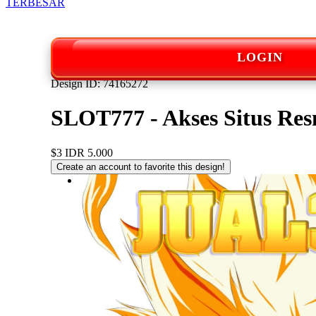
TERBESAR
LOGIN
Design ID: 74165272
SLOT777 - Akses Situs Res
$3
IDR 5.000
Create an account to favorite this design!