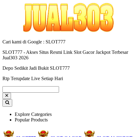
Cari kami di Google : SLOT777
SLOT777 - Akses Situs Resmi Link Slot Gacor Jackpot Terbesar
Jual303 2026
Depo Sedikit Jadi Bukit SLOT777
Rtp Terupdate Live Setiap Hari
Explore Categories
Popular Products