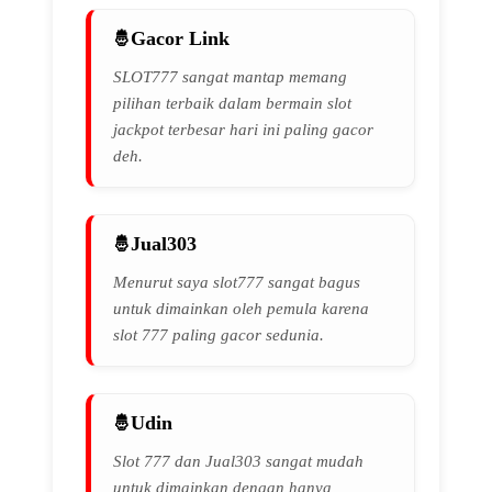
Gacor Link
SLOT777 sangat mantap memang
pilihan terbaik dalam bermain slot
jackpot terbesar hari ini paling gacor
deh.
Jual303
Menurut saya slot777 sangat bagus
untuk dimainkan oleh pemula karena
slot 777 paling gacor sedunia.
Udin
Slot 777 dan Jual303 sangat mudah
untuk dimainkan dengan hanya