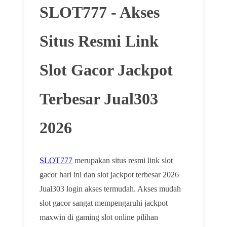
SLOT777 - Akses
Situs Resmi Link
Slot Gacor Jackpot
Terbesar Jual303
2026
SLOT777
merupakan situs resmi link slot
gacor hari ini dan slot jackpot terbesar 2026
Jual303 login akses termudah. Akses mudah
slot gacor sangat mempengaruhi jackpot
maxwin di gaming slot online pilihan