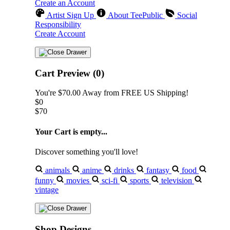
Create an Account
Artist Sign Up
About TeePublic
Social
Responsibility
Create Account
Cart Preview (0)
You're
$70.00
Away from
FREE US Shipping!
$0
$70
Your Cart is empty...
Discover something you'll love!
animals
anime
drinks
fantasy
food
funny
movies
sci-fi
sports
television
vintage
Shop Designs