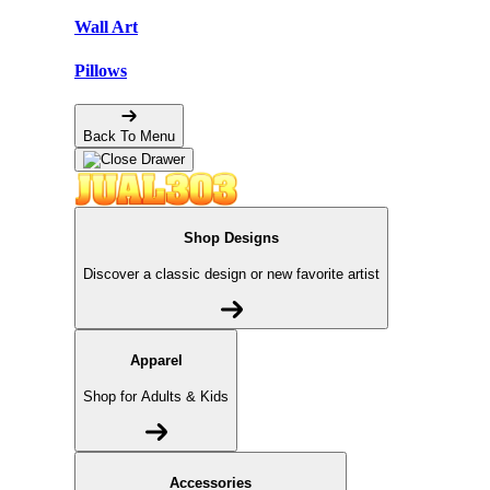
Wall Art
Pillows
Back To Menu
Shop Designs
Discover a classic design or new favorite artist
Apparel
Shop for Adults & Kids
Accessories