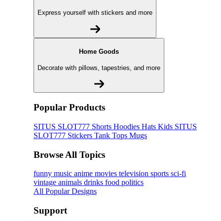
Express yourself with stickers and more
Home Goods
Decorate with pillows, tapestries, and more
Popular Products
SITUS SLOT777
Shorts
Hoodies
Hats
Kids SITUS
SLOT777
Stickers
Tank Tops
Mugs
Browse All Topics
funny
music
anime
movies
television
sports
sci-fi
vintage
animals
drinks
food
politics
All Popular Designs
Support