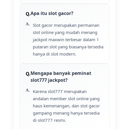
Apa itu slot gacor?
Slot gacor merupakan permainan
slot online yang mudah menang
jackpot maxwin terbesar dalam 1
putaran slot yang biasanya tersedia
hanya di slot modern.
Mengapa banyak peminat
slot777 jackpot?
Karena slot777 merupakan
andalan member slot online yang
haus kemenangan, dan slot gacor
gampang menang hanya tersedia
di slot777 resmi.