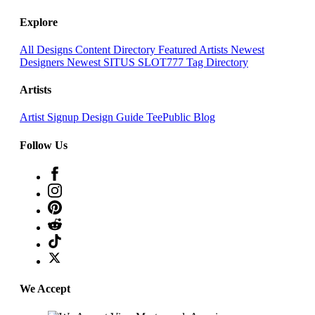
Explore
All Designs
Content Directory
Featured Artists
Newest
Designers
Newest SITUS SLOT777
Tag Directory
Artists
Artist Signup
Design Guide
TeePublic Blog
Follow Us
We Accept