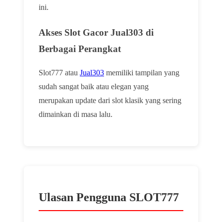
ini.
Akses Slot Gacor Jual303 di
Berbagai Perangkat
Slot777 atau
Jual303
memiliki tampilan yang
sudah sangat baik atau elegan yang
merupakan update dari slot klasik yang sering
dimainkan di masa lalu.
Ulasan Pengguna SLOT777