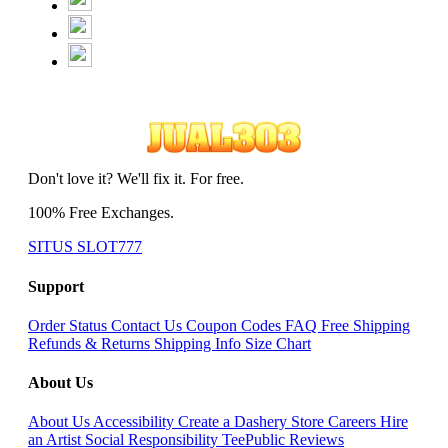
Don't love it? We'll fix it. For free.
100% Free Exchanges.
SITUS SLOT777
Support
Order Status
Contact Us
Coupon Codes
FAQ
Free Shipping
Refunds & Returns
Shipping Info
Size Chart
About Us
About Us
Accessibility
Create a Dashery Store
Careers
Hire
an Artist
Social Responsibility
TeePublic Reviews