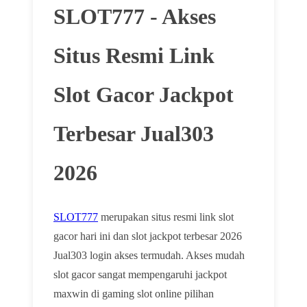
SLOT777 - Akses
Situs Resmi Link
Slot Gacor Jackpot
Terbesar Jual303
2026
SLOT777
merupakan situs resmi link slot
gacor hari ini dan slot jackpot terbesar 2026
Jual303 login akses termudah. Akses mudah
slot gacor sangat mempengaruhi jackpot
maxwin di gaming slot online pilihan