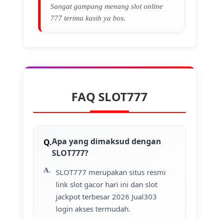
Sangat gampang menang slot online
777 terima kasih ya bos.
FAQ SLOT777
Apa yang dimaksud dengan
SLOT777?
SLOT777 merupakan situs resmi
link slot gacor hari ini dan slot
jackpot terbesar 2026 Jual303
login akses termudah.