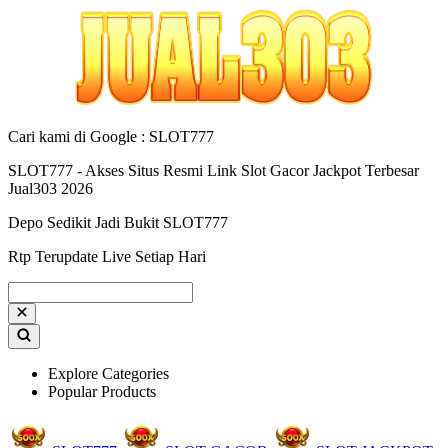
Cari kami di Google : SLOT777
SLOT777 - Akses Situs Resmi Link Slot Gacor Jackpot Terbesar
Jual303 2026
Depo Sedikit Jadi Bukit SLOT777
Rtp Terupdate Live Setiap Hari
Explore Categories
Popular Products