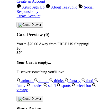
Create an Account
Artist Sign Up
About TeePublic
Social
Responsibility
Create Account
Cart Preview (0)
You're
$70.00
Away from
FREE US Shipping!
$0
$70
Your Cart is empty...
Discover something you'll love!
animals
anime
drinks
fantasy
food
funny
movies
sci-fi
sports
television
vintage
Shop Designs