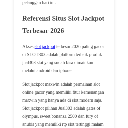
pelanggan hari ini.
Referensi Situs Slot Jackpot
Terbesar 2026
Akses
slot jackpot
terbesar 2026 paling gacor
di SLOT303 adalah platform terbaik produk
jual303 slot yang sudah bisa dimainkan
melalui android dan iphone.
Slot jackpot maxwin adalah permainan slot
online gacor yang memiliki fitur kemenangan
maxwin yang hanya ada di slot modern saja.
Slot jackpot pilihan Jual303 adalah gates of
olympus, sweet bonanza 2500 dan fury of
anubis yang memiliki rtp slot tertinggi malam