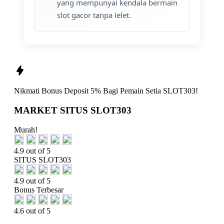
yang mempunyai kendala bermain
slot gacor tanpa lelet.
Nikmati
Bonus Deposit 5%
Bagi Pemain Setia
SLOT303!
MARKET SITUS SLOT303
Murah!
4.9 out of 5
SITUS SLOT303
4.9 out of 5
Bonus Terbesar
4.6 out of 5