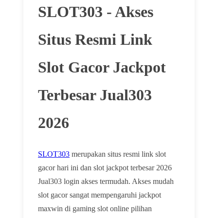
SLOT303 - Akses
Situs Resmi Link
Slot Gacor Jackpot
Terbesar Jual303
2026
SLOT303
merupakan situs resmi link slot
gacor hari ini dan slot jackpot terbesar 2026
Jual303 login akses termudah. Akses mudah
slot gacor sangat mempengaruhi jackpot
maxwin di gaming slot online pilihan