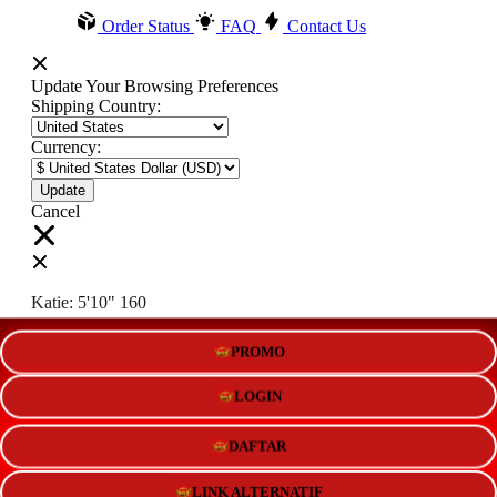
Order Status
FAQ
Contact Us
Update Your Browsing Preferences
Shipping Country:
Currency:
Cancel
Katie:
5'10"
160
PROMO
Select your person:
Male
Female
LOGIN
Height
Short
Med
Tall
DAFTAR
Weight
Slim
Avg
Heavy
LINK ALTERNATIF