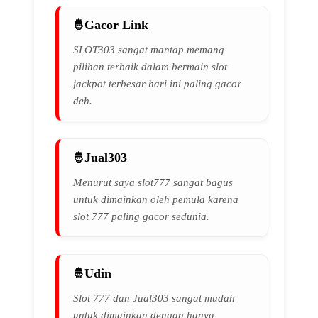
Gacor Link
SLOT303 sangat mantap memang
pilihan terbaik dalam bermain slot
jackpot terbesar hari ini paling gacor
deh.
Jual303
Menurut saya slot777 sangat bagus
untuk dimainkan oleh pemula karena
slot 777 paling gacor sedunia.
Udin
Slot 777 dan Jual303 sangat mudah
untuk dimainkan dengan hanya