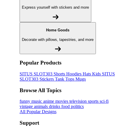
Express yourself with stickers and more
Home Goods
Decorate with pillows, tapestries, and more
Popular Products
SITUS SLOT303
Shorts
Hoodies
Hats
Kids SITUS
SLOT303
Stickers
Tank Tops
Mugs
Browse All Topics
funny
music
anime
movies
television
sports
sci-fi
vintage
animals
drinks
food
politics
All Popular Designs
Support