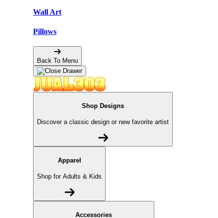
Wall Art
Pillows
Back To Menu
Shop Designs
Discover a classic design or new favorite artist
Apparel
Shop for Adults & Kids
Accessories