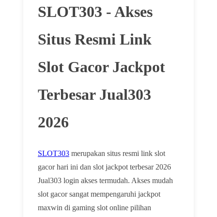
SLOT303 - Akses
Situs Resmi Link
Slot Gacor Jackpot
Terbesar Jual303
2026
SLOT303
merupakan situs resmi link slot
gacor hari ini dan slot jackpot terbesar 2026
Jual303 login akses termudah. Akses mudah
slot gacor sangat mempengaruhi jackpot
maxwin di gaming slot online pilihan