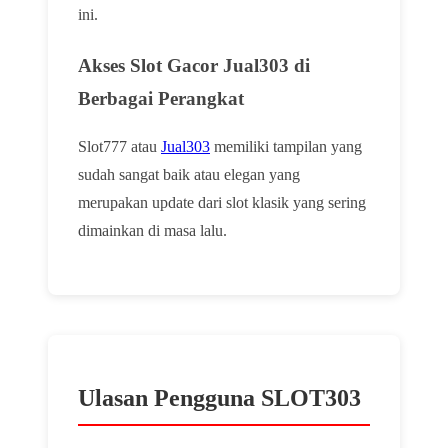
ini.
Akses Slot Gacor Jual303 di
Berbagai Perangkat
Slot777 atau
Jual303
memiliki tampilan yang
sudah sangat baik atau elegan yang
merupakan update dari slot klasik yang sering
dimainkan di masa lalu.
Ulasan Pengguna SLOT303