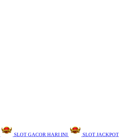
SLOT GACOR HARI INI
SLOT JACKPOT