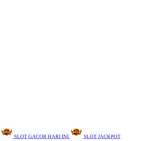
SLOT GACOR HARI INI
SLOT JACKPOT