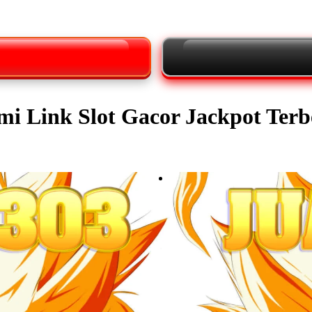
mi Link Slot Gacor Jackpot Terb