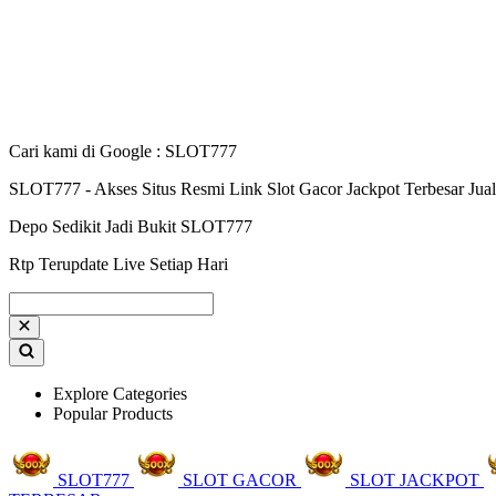
Cari kami di Google : SLOT777
SLOT777 - Akses Situs Resmi Link Slot Gacor Jackpot Terbesar Jua
Depo Sedikit Jadi Bukit SLOT777
Rtp Terupdate Live Setiap Hari
Explore Categories
Popular Products
SLOT777
SLOT GACOR
SLOT JACKPOT