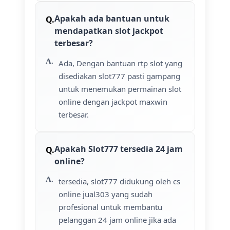
Apakah ada bantuan untuk
mendapatkan slot jackpot
terbesar?
Ada, Dengan bantuan rtp slot yang
disediakan slot777 pasti gampang
untuk menemukan permainan slot
online dengan jackpot maxwin
terbesar.
Apakah Slot777 tersedia 24 jam
online?
tersedia, slot777 didukung oleh cs
online jual303 yang sudah
profesional untuk membantu
pelanggan 24 jam online jika ada