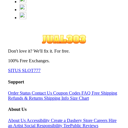
Don't love it? We'll fix it. For free.
100% Free Exchanges.
SITUS SLOT777
Support
Order Status
Contact Us
Coupon Codes
FAQ
Free Shipping
Refunds & Returns
Shipping Info
Size Chart
About Us
About Us
Accessibility
Create a Dashery Store
Careers
Hire
an Artist
Social Responsibility
TeePublic Reviews