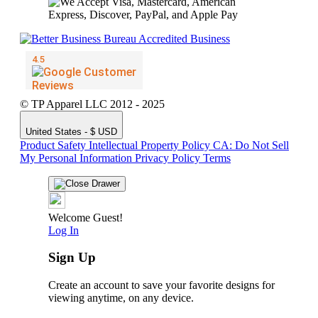
© TP Apparel LLC 2012 - 2025
United States - $ USD
Product Safety
Intellectual Property Policy
CA: Do Not Sell
My Personal Information
Privacy Policy
Terms
Welcome Guest!
Log In
Sign Up
Create an account to save your favorite designs for
viewing anytime, on any device.