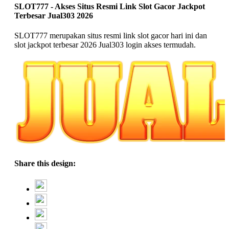
SLOT777 - Akses Situs Resmi Link Slot Gacor Jackpot
Terbesar Jual303 2026
SLOT777 merupakan situs resmi link slot gacor hari ini dan
slot jackpot terbesar 2026 Jual303 login akses termudah.
Share this design: