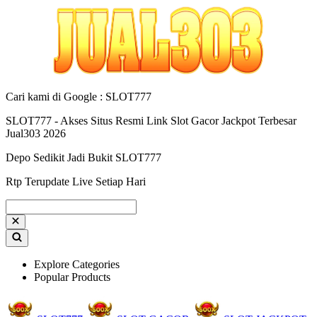
Cari kami di Google : SLOT777
SLOT777 - Akses Situs Resmi Link Slot Gacor Jackpot Terbesar
Jual303 2026
Depo Sedikit Jadi Bukit SLOT777
Rtp Terupdate Live Setiap Hari
Explore Categories
Popular Products