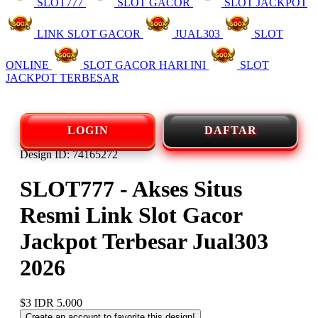
SLOT777
SLOT GACOR
SLOT JACKPOT
LINK SLOT GACOR
JUAL303
SLOT
ONLINE
SLOT GACOR HARI INI
SLOT
JACKPOT TERBESAR
LOGIN
DAFTAR
Design ID: 74165272
SLOT777 - Akses Situs
Resmi Link Slot Gacor
Jackpot Terbesar Jual303
2026
$3
IDR 5.000
Create an account to favorite this design!