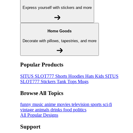
Express yourself with stickers and more
Home Goods
Decorate with pillows, tapestries, and more
Popular Products
SITUS SLOT777
Shorts
Hoodies
Hats
Kids SITUS
SLOT777
Stickers
Tank Tops
Mugs
Browse All Topics
funny
music
anime
movies
television
sports
sci-fi
vintage
animals
drinks
food
politics
All Popular Designs
Support