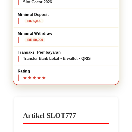
Slot Gacor 2026
Minimal Deposit
IDR 5,000
Minimal Withdraw
IDR 50,000
Transaksi Pembayaran
Transfer Bank Lokal • E-wallet • QRIS
Rating
Artikel SLOT777