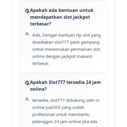
Apakah ada bantuan untuk
mendapatkan slot jackpot
terbesar?
Ada, Dengan bantuan rtp slot yang
disediakan slot777 pasti gampang
untuk menemukan permainan slot
online dengan jackpot maxwin
terbesar.
Apakah Slot777 tersedia 24 jam
online?
tersedia, slot777 didukung oleh cs
online jual303 yang sudah
profesional untuk membantu
pelanggan 24 jam online jika ada