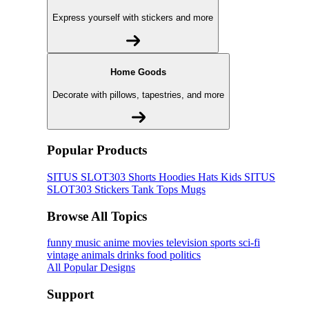
Express yourself with stickers and more
Home Goods
Decorate with pillows, tapestries, and more
Popular Products
SITUS SLOT303
Shorts
Hoodies
Hats
Kids SITUS
SLOT303
Stickers
Tank Tops
Mugs
Browse All Topics
funny
music
anime
movies
television
sports
sci-fi
vintage
animals
drinks
food
politics
All Popular Designs
Support