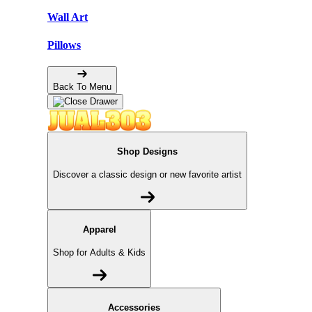
Wall Art
Pillows
Back To Menu
Shop Designs
Discover a classic design or new favorite artist
Apparel
Shop for Adults & Kids
Accessories