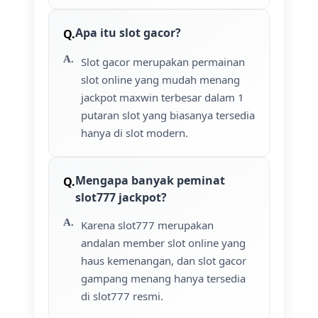
Apa itu slot gacor?
Slot gacor merupakan permainan
slot online yang mudah menang
jackpot maxwin terbesar dalam 1
putaran slot yang biasanya tersedia
hanya di slot modern.
Mengapa banyak peminat
slot777 jackpot?
Karena slot777 merupakan
andalan member slot online yang
haus kemenangan, dan slot gacor
gampang menang hanya tersedia
di slot777 resmi.