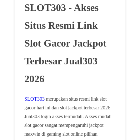
SLOT303 - Akses
Situs Resmi Link
Slot Gacor Jackpot
Terbesar Jual303
2026
SLOT303
merupakan situs resmi link slot
gacor hari ini dan slot jackpot terbesar 2026
Jual303 login akses termudah. Akses mudah
slot gacor sangat mempengaruhi jackpot
maxwin di gaming slot online pilihan