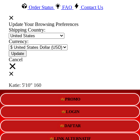
Order Status
FAQ
Contact Us
Update Your Browsing Preferences
Shipping Country:
Currency:
Cancel
Katie:
5'10"
160
PROMO
Select your person:
Male
Female
LOGIN
Height
Short
Med
Tall
DAFTAR
Weight
Slim
Avg
Heavy
LINK ALTERNATIF