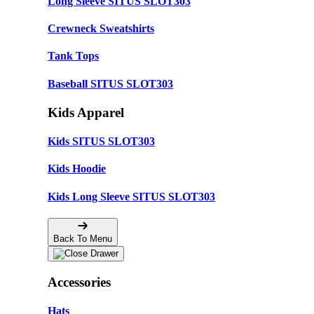
Long Sleeve SITUS SLOT303
Crewneck Sweatshirts
Tank Tops
Baseball SITUS SLOT303
Kids Apparel
Kids SITUS SLOT303
Kids Hoodie
Kids Long Sleeve SITUS SLOT303
Back To Menu
Accessories
Hats