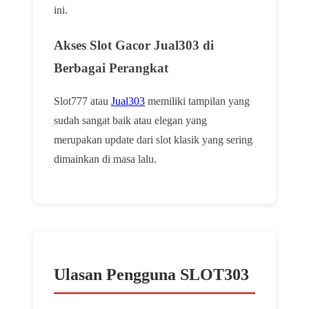
ini.
Akses Slot Gacor Jual303 di
Berbagai Perangkat
Slot777 atau
Jual303
memiliki tampilan yang
sudah sangat baik atau elegan yang
merupakan update dari slot klasik yang sering
dimainkan di masa lalu.
Ulasan Pengguna SLOT303