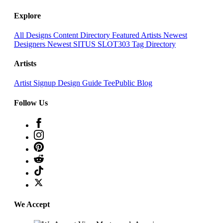
Explore
All Designs
Content Directory
Featured Artists
Newest
Designers
Newest SITUS SLOT303
Tag Directory
Artists
Artist Signup
Design Guide
TeePublic Blog
Follow Us
We Accept