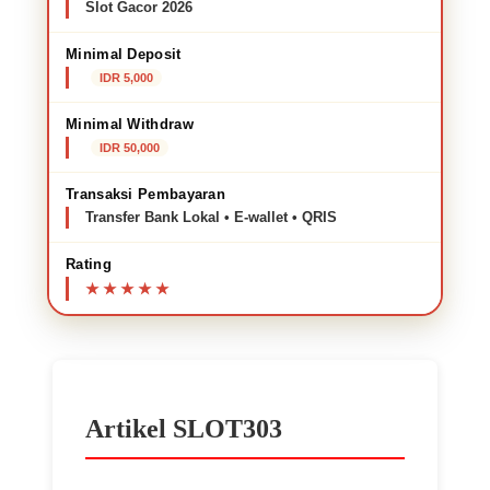
Slot Gacor 2026
Minimal Deposit
IDR 5,000
Minimal Withdraw
IDR 50,000
Transaksi Pembayaran
Transfer Bank Lokal • E-wallet • QRIS
Rating
Artikel SLOT303