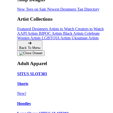
New Tees on Sale
Newest Designers
Tag Directory
Artist Collections
Featured Designers
Artists to Watch
Creators to Watch
AAPI Artists
BIPOC Artists
Black Artists
Celebrate
Women Artists
LGBTQIA Artists
Ukrainian Artists
Back To Menu
Adult Apparel
SITUS SLOT303
Shorts
New!
Hoodies