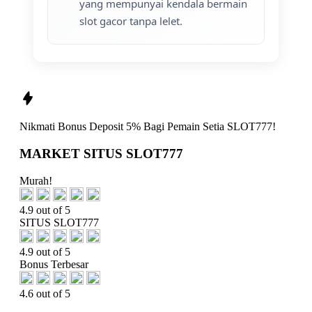
yang mempunyai kendala bermain
slot gacor tanpa lelet.
Nikmati
Bonus Deposit 5%
Bagi Pemain Setia
SLOT777!
MARKET SITUS SLOT777
Murah!
4.9 out of 5
SITUS SLOT777
4.9 out of 5
Bonus Terbesar
4.6 out of 5