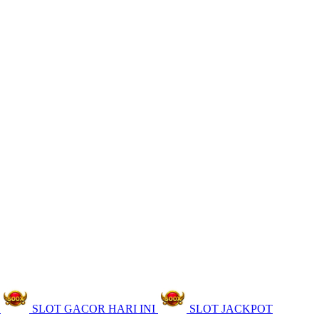
SLOT GACOR HARI INI
SLOT JACKPOT