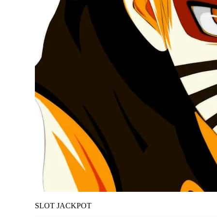
SLOT JACKPOT