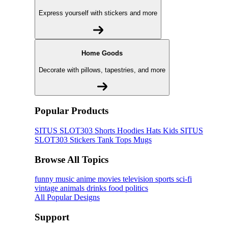
Express yourself with stickers and more
Home Goods
Decorate with pillows, tapestries, and more
Popular Products
SITUS SLOT303
Shorts
Hoodies
Hats
Kids SITUS
SLOT303
Stickers
Tank Tops
Mugs
Browse All Topics
funny
music
anime
movies
television
sports
sci-fi
vintage
animals
drinks
food
politics
All Popular Designs
Support