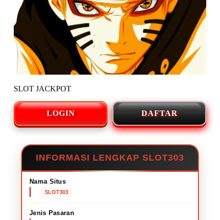
SLOT JACKPOT
LOGIN
DAFTAR
INFORMASI LENGKAP SLOT303
Nama Situs
SLOT303
Jenis Pasaran