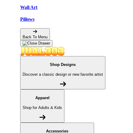
Wall Art
Pillows
Back To Menu
Shop Designs
Discover a classic design or new favorite artist
Apparel
Shop for Adults & Kids
Accessories