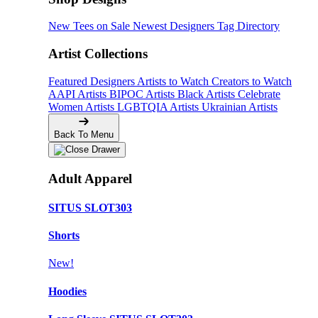
New Tees on Sale
Newest Designers
Tag Directory
Artist Collections
Featured Designers
Artists to Watch
Creators to Watch
AAPI Artists
BIPOC Artists
Black Artists
Celebrate
Women Artists
LGBTQIA Artists
Ukrainian Artists
Back To Menu
Adult Apparel
SITUS SLOT303
Shorts
New!
Hoodies