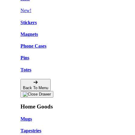
New!
Stickers
Magnets
Phone Cases
Pins
Totes
Back To Menu
Home Goods
Mugs
Tapestries