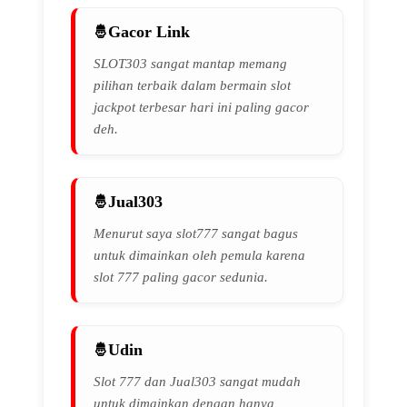
Gacor Link
SLOT303 sangat mantap memang
pilihan terbaik dalam bermain slot
jackpot terbesar hari ini paling gacor
deh.
Jual303
Menurut saya slot777 sangat bagus
untuk dimainkan oleh pemula karena
slot 777 paling gacor sedunia.
Udin
Slot 777 dan Jual303 sangat mudah
untuk dimainkan dengan hanya