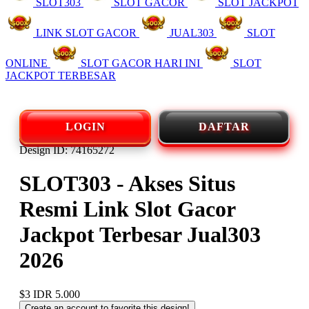
SLOT303
SLOT GACOR
SLOT JACKPOT
LINK SLOT GACOR
JUAL303
SLOT
ONLINE
SLOT GACOR HARI INI
SLOT
JACKPOT TERBESAR
LOGIN
DAFTAR
Design ID: 74165272
SLOT303 - Akses Situs
Resmi Link Slot Gacor
Jackpot Terbesar Jual303
2026
$3
IDR 5.000
Create an account to favorite this design!