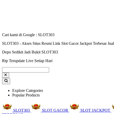
Cari kami di Google : SLOT303
SLOT303 - Akses Situs Resmi Link Slot Gacor Jackpot Terbesar Jua
Depo Sedikit Jadi Bukit SLOT303
Rtp Terupdate Live Setiap Hari
Explore Categories
Popular Products
SLOT303
SLOT GACOR
SLOT JACKPOT