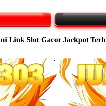
mi Link Slot Gacor Jackpot Terb