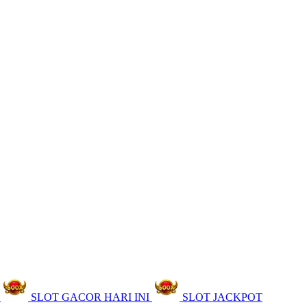
SLOT GACOR HARI INI
SLOT JACKPOT