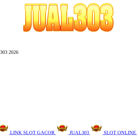
l303 2026
LINK SLOT GACOR
JUAL303
SLOT ONLINE