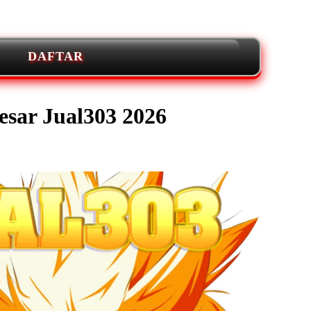
DAFTAR
esar Jual303 2026