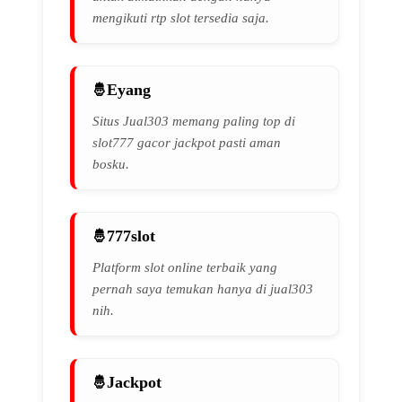
mengikuti rtp slot tersedia saja.
Eyang
Situs Jual303 memang paling top di
slot777 gacor jackpot pasti aman
bosku.
777slot
Platform slot online terbaik yang
pernah saya temukan hanya di jual303
nih.
Jackpot