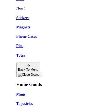
New!
Stickers
Magnets
Phone Cases
Pins
Totes
Back To Menu
Home Goods
Mugs
Tapestries