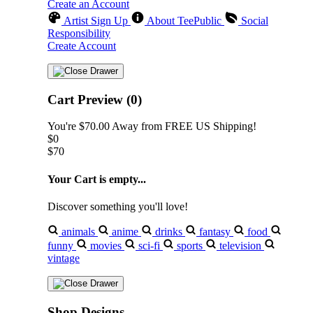
Create an Account
Artist Sign Up
About TeePublic
Social
Responsibility
Create Account
Cart Preview (0)
You're
$70.00
Away from
FREE US Shipping!
$0
$70
Your Cart is empty...
Discover something you'll love!
animals
anime
drinks
fantasy
food
funny
movies
sci-fi
sports
television
vintage
Shop Designs