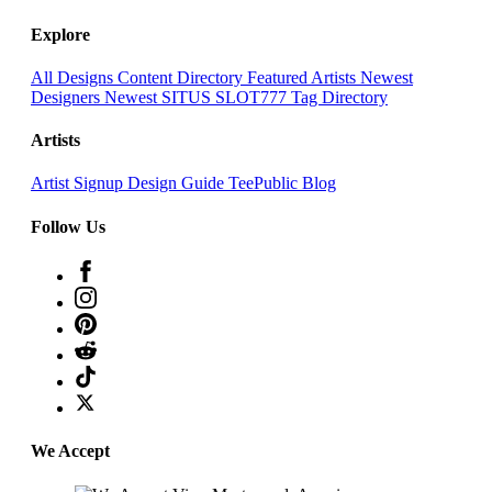
Explore
All Designs
Content Directory
Featured Artists
Newest
Designers
Newest SITUS SLOT777
Tag Directory
Artists
Artist Signup
Design Guide
TeePublic Blog
Follow Us
We Accept