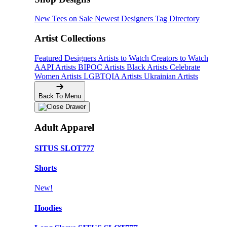
New Tees on Sale
Newest Designers
Tag Directory
Artist Collections
Featured Designers
Artists to Watch
Creators to Watch
AAPI Artists
BIPOC Artists
Black Artists
Celebrate
Women Artists
LGBTQIA Artists
Ukrainian Artists
Back To Menu
Adult Apparel
SITUS SLOT777
Shorts
New!
Hoodies