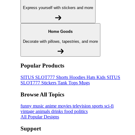
Express yourself with stickers and more
Home Goods
Decorate with pillows, tapestries, and more
Popular Products
SITUS SLOT777
Shorts
Hoodies
Hats
Kids SITUS
SLOT777
Stickers
Tank Tops
Mugs
Browse All Topics
funny
music
anime
movies
television
sports
sci-fi
vintage
animals
drinks
food
politics
All Popular Designs
Support