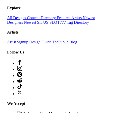
Explore
All Designs
Content Directory
Featured Artists
Newest
Designers
Newest SITUS SLOT777
Tag Directory
Artists
Artist Signup
Design Guide
TeePublic Blog
Follow Us
We Accept