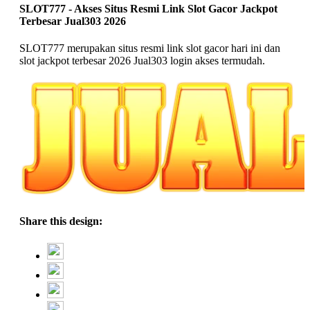
SLOT777 - Akses Situs Resmi Link Slot Gacor Jackpot
Terbesar Jual303 2026
SLOT777 merupakan situs resmi link slot gacor hari ini dan
slot jackpot terbesar 2026 Jual303 login akses termudah.
Share this design: