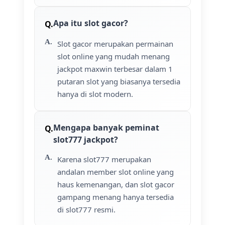
Apa itu slot gacor?
Slot gacor merupakan permainan
slot online yang mudah menang
jackpot maxwin terbesar dalam 1
putaran slot yang biasanya tersedia
hanya di slot modern.
Mengapa banyak peminat
slot777 jackpot?
Karena slot777 merupakan
andalan member slot online yang
haus kemenangan, dan slot gacor
gampang menang hanya tersedia
di slot777 resmi.