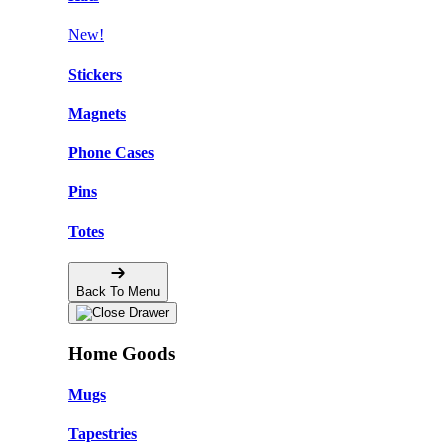
New!
Stickers
Magnets
Phone Cases
Pins
Totes
Back To Menu
Home Goods
Mugs
Tapestries