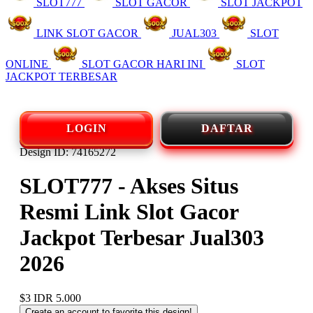
SLOT777
SLOT GACOR
SLOT JACKPOT
LINK SLOT GACOR
JUAL303
SLOT
ONLINE
SLOT GACOR HARI INI
SLOT
JACKPOT TERBESAR
LOGIN
DAFTAR
Design ID: 74165272
SLOT777 - Akses Situs
Resmi Link Slot Gacor
Jackpot Terbesar Jual303
2026
$3
IDR 5.000
Create an account to favorite this design!