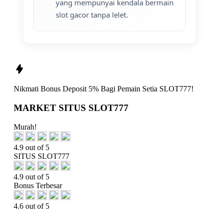
yang mempunyai kendala bermain
slot gacor tanpa lelet.
Nikmati
Bonus Deposit 5%
Bagi Pemain Setia
SLOT777!
MARKET SITUS SLOT777
Murah!
4.9 out of 5
SITUS SLOT777
4.9 out of 5
Bonus Terbesar
4.6 out of 5