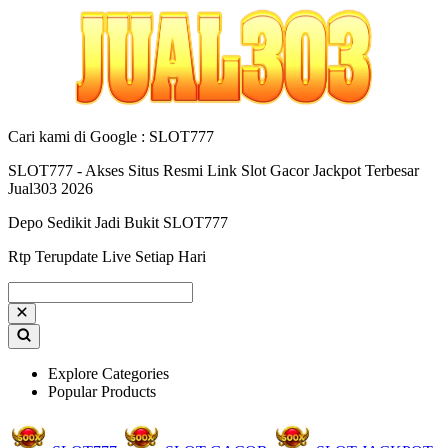
Cari kami di Google : SLOT777
SLOT777 - Akses Situs Resmi Link Slot Gacor Jackpot Terbesar
Jual303 2026
Depo Sedikit Jadi Bukit SLOT777
Rtp Terupdate Live Setiap Hari
Explore Categories
Popular Products