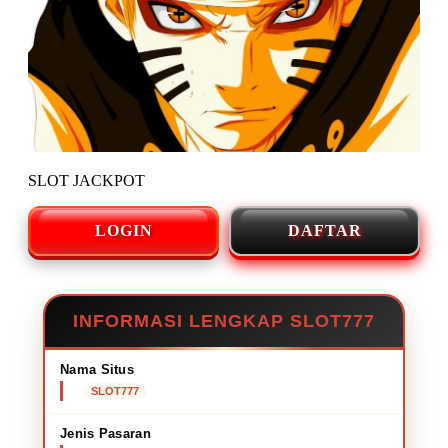
SLOT JACKPOT
LOGIN
DAFTAR
INFORMASI LENGKAP SLOT777
Nama Situs
SLOT777
Jenis Pasaran