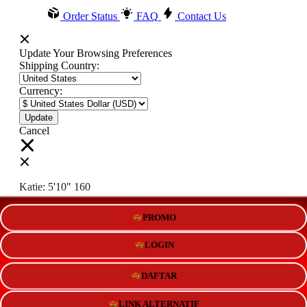
Order Status
FAQ
Contact Us
Update Your Browsing Preferences
Shipping Country:
Currency:
Cancel
Katie:
5'10"
160
PROMO
Select your person:
Male
Female
LOGIN
Height
Short
Med
Tall
DAFTAR
Weight
Slim
Avg
Heavy
LINK ALTERNATIF