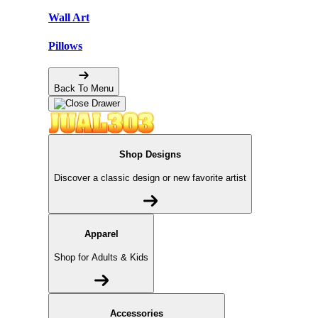
Wall Art
Pillows
Back To Menu
Shop Designs
Discover a classic design or new favorite artist
Apparel
Shop for Adults & Kids
Accessories