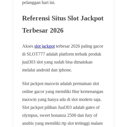
pelanggan hari ini.
Referensi Situs Slot Jackpot
Terbesar 2026
Akses
slot jackpot
terbesar 2026 paling gacor
di SLOT777 adalah platform terbaik produk
jual303 slot yang sudah bisa dimainkan
melalui android dan iphone.
Slot jackpot maxwin adalah permainan slot
online gacor yang memiliki fitur kemenangan
maxwin yang hanya ada di slot modern saja.
Slot jackpot pilihan Jual303 adalah gates of
olympus, sweet bonanza 2500 dan fury of
anubis yang memiliki rtp slot tertinggi malam