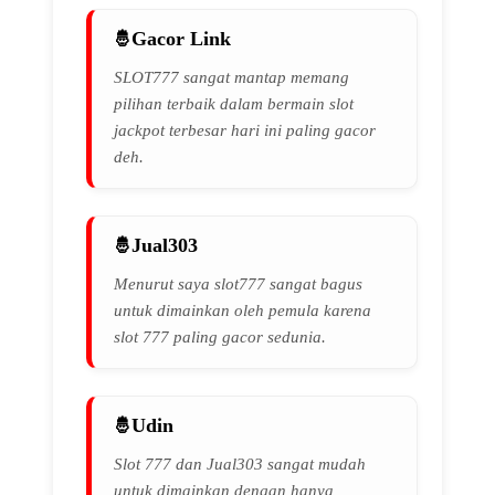
Gacor Link
SLOT777 sangat mantap memang
pilihan terbaik dalam bermain slot
jackpot terbesar hari ini paling gacor
deh.
Jual303
Menurut saya slot777 sangat bagus
untuk dimainkan oleh pemula karena
slot 777 paling gacor sedunia.
Udin
Slot 777 dan Jual303 sangat mudah
untuk dimainkan dengan hanya