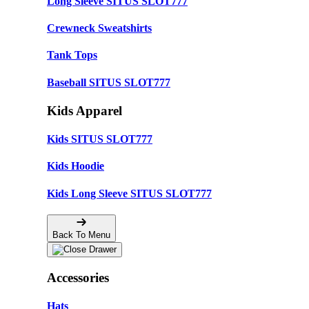
Long Sleeve SITUS SLOT777
Crewneck Sweatshirts
Tank Tops
Baseball SITUS SLOT777
Kids Apparel
Kids SITUS SLOT777
Kids Hoodie
Kids Long Sleeve SITUS SLOT777
Back To Menu
Accessories
Hats