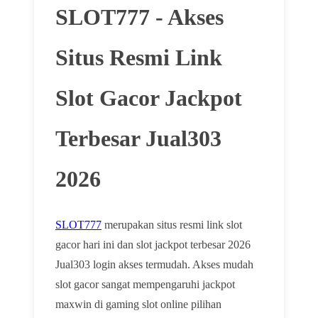
SLOT777 - Akses
Situs Resmi Link
Slot Gacor Jackpot
Terbesar Jual303
2026
SLOT777
merupakan situs resmi link slot
gacor hari ini dan slot jackpot terbesar 2026
Jual303 login akses termudah. Akses mudah
slot gacor sangat mempengaruhi jackpot
maxwin di gaming slot online pilihan