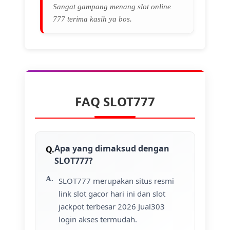
Sangat gampang menang slot online
777 terima kasih ya bos.
FAQ SLOT777
Apa yang dimaksud dengan
SLOT777?
SLOT777 merupakan situs resmi
link slot gacor hari ini dan slot
jackpot terbesar 2026 Jual303
login akses termudah.