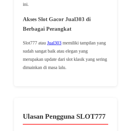
ini.
Akses Slot Gacor Jual303 di
Berbagai Perangkat
Slot777 atau
Jual303
memiliki tampilan yang
sudah sangat baik atau elegan yang
merupakan update dari slot klasik yang sering
dimainkan di masa lalu.
Ulasan Pengguna SLOT777