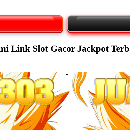
mi Link Slot Gacor Jackpot Terb