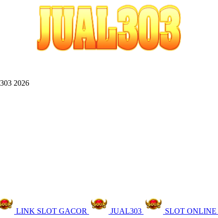
l303 2026
LINK SLOT GACOR
JUAL303
SLOT ONLINE