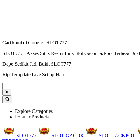
Cari kami di Google : SLOT777
SLOT777 - Akses Situs Resmi Link Slot Gacor Jackpot Terbesar Jua
Depo Sedikit Jadi Bukit SLOT777
Rtp Terupdate Live Setiap Hari
Explore Categories
Popular Products
SLOT777
SLOT GACOR
SLOT JACKPOT