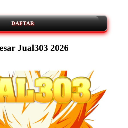
DAFTAR
esar Jual303 2026