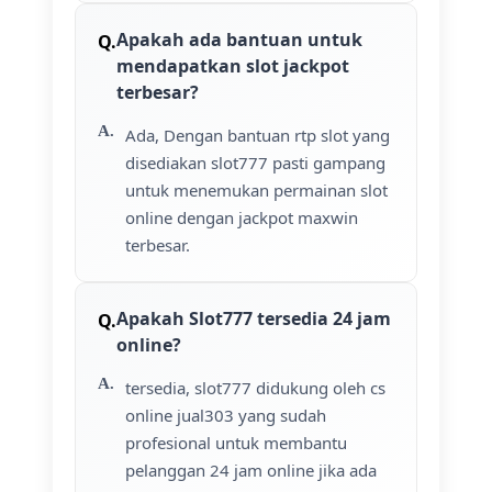
Apakah ada bantuan untuk
mendapatkan slot jackpot
terbesar?
Ada, Dengan bantuan rtp slot yang
disediakan slot777 pasti gampang
untuk menemukan permainan slot
online dengan jackpot maxwin
terbesar.
Apakah Slot777 tersedia 24 jam
online?
tersedia, slot777 didukung oleh cs
online jual303 yang sudah
profesional untuk membantu
pelanggan 24 jam online jika ada