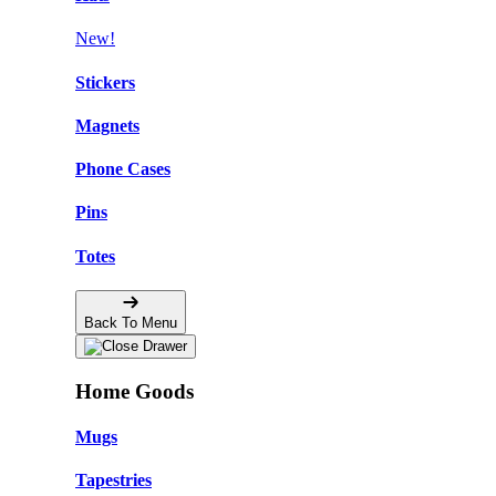
New!
Stickers
Magnets
Phone Cases
Pins
Totes
Back To Menu
Home Goods
Mugs
Tapestries