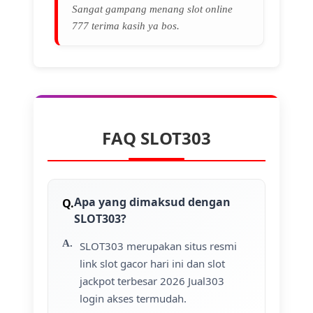
Sangat gampang menang slot online
777 terima kasih ya bos.
FAQ SLOT303
Apa yang dimaksud dengan
SLOT303?
SLOT303 merupakan situs resmi
link slot gacor hari ini dan slot
jackpot terbesar 2026 Jual303
login akses termudah.