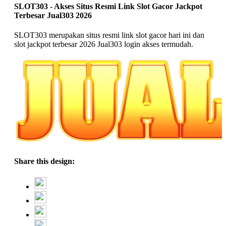
SLOT303 - Akses Situs Resmi Link Slot Gacor Jackpot
Terbesar Jual303 2026
SLOT303 merupakan situs resmi link slot gacor hari ini dan
slot jackpot terbesar 2026 Jual303 login akses termudah.
Share this design: