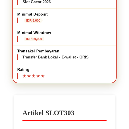
Slot Gacor 2026
Minimal Deposit
IDR 5,000
Minimal Withdraw
IDR 50,000
Transaksi Pembayaran
Transfer Bank Lokal • E-wallet • QRIS
Rating
Artikel SLOT303