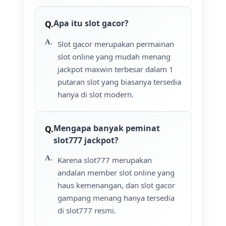
Apa itu slot gacor?
Slot gacor merupakan permainan
slot online yang mudah menang
jackpot maxwin terbesar dalam 1
putaran slot yang biasanya tersedia
hanya di slot modern.
Mengapa banyak peminat
slot777 jackpot?
Karena slot777 merupakan
andalan member slot online yang
haus kemenangan, dan slot gacor
gampang menang hanya tersedia
di slot777 resmi.