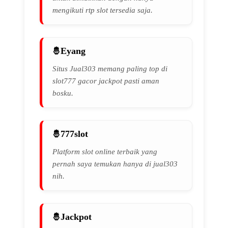
mengikuti rtp slot tersedia saja.
Eyang
Situs Jual303 memang paling top di
slot777 gacor jackpot pasti aman
bosku.
777slot
Platform slot online terbaik yang
pernah saya temukan hanya di jual303
nih.
Jackpot