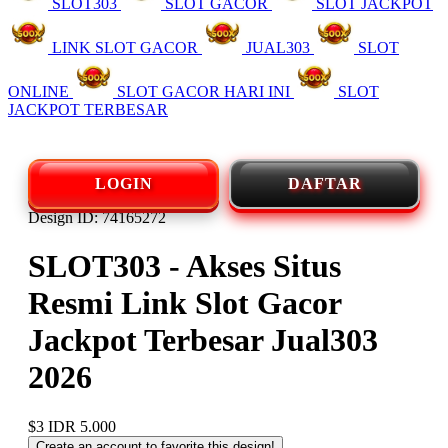
SLOT303
SLOT GACOR
SLOT JACKPOT
LINK SLOT GACOR
JUAL303
SLOT
ONLINE
SLOT GACOR HARI INI
SLOT
JACKPOT TERBESAR
LOGIN
DAFTAR
Design ID: 74165272
SLOT303 - Akses Situs
Resmi Link Slot Gacor
Jackpot Terbesar Jual303
2026
$3
IDR 5.000
Create an account to favorite this design!