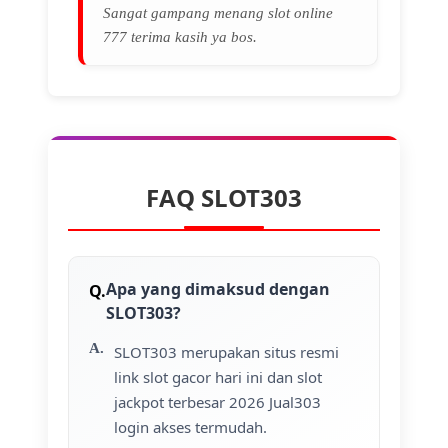
Sangat gampang menang slot online
777 terima kasih ya bos.
FAQ SLOT303
Apa yang dimaksud dengan
SLOT303?
SLOT303 merupakan situs resmi
link slot gacor hari ini dan slot
jackpot terbesar 2026 Jual303
login akses termudah.