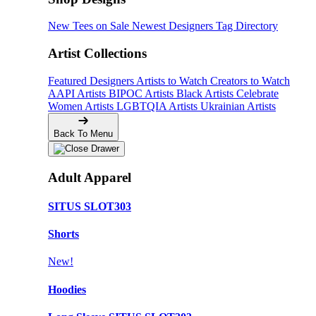
New Tees on Sale
Newest Designers
Tag Directory
Artist Collections
Featured Designers
Artists to Watch
Creators to Watch
AAPI Artists
BIPOC Artists
Black Artists
Celebrate
Women Artists
LGBTQIA Artists
Ukrainian Artists
Back To Menu
Adult Apparel
SITUS SLOT303
Shorts
New!
Hoodies