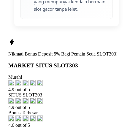
yang mempunyai kendala bermain
slot gacor tanpa lelet.
Nikmati
Bonus Deposit 5%
Bagi Pemain Setia
SLOT303!
MARKET SITUS SLOT303
Murah!
4.9 out of 5
SITUS SLOT303
4.9 out of 5
Bonus Terbesar
4.6 out of 5