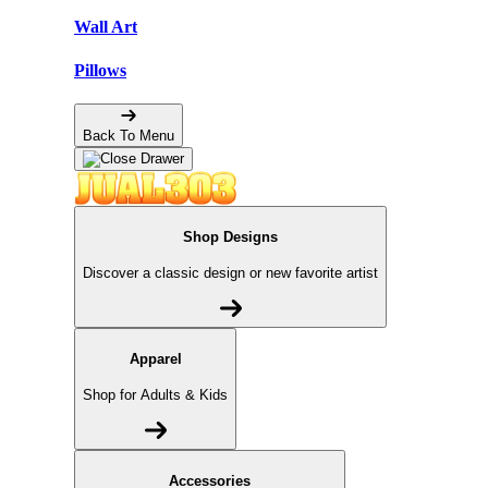
Wall Art
Pillows
Back To Menu
Shop Designs
Discover a classic design or new favorite artist
Apparel
Shop for Adults & Kids
Accessories