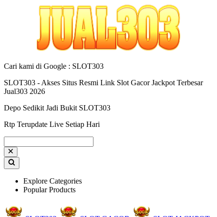
Cari kami di Google : SLOT303
SLOT303 - Akses Situs Resmi Link Slot Gacor Jackpot Terbesar
Jual303 2026
Depo Sedikit Jadi Bukit SLOT303
Rtp Terupdate Live Setiap Hari
Explore Categories
Popular Products