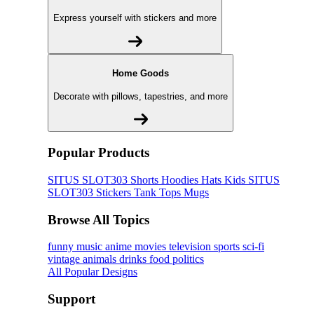
Express yourself with stickers and more
Home Goods
Decorate with pillows, tapestries, and more
Popular Products
SITUS SLOT303
Shorts
Hoodies
Hats
Kids SITUS
SLOT303
Stickers
Tank Tops
Mugs
Browse All Topics
funny
music
anime
movies
television
sports
sci-fi
vintage
animals
drinks
food
politics
All Popular Designs
Support