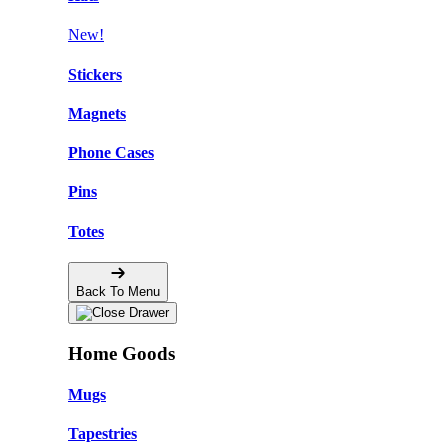
New!
Stickers
Magnets
Phone Cases
Pins
Totes
Back To Menu
Home Goods
Mugs
Tapestries