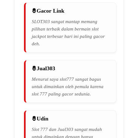
Gacor Link
SLOT303 sangat mantap memang
pilihan terbaik dalam bermain slot
jackpot terbesar hari ini paling gacor
deh.
Jual303
Menurut saya slot777 sangat bagus
untuk dimainkan oleh pemula karena
slot 777 paling gacor sedunia.
Udin
Slot 777 dan Jual303 sangat mudah
untuk dimainkan dengan hanya