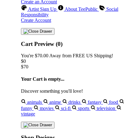
Create an Account
Artist Sign Up
About TeePublic
Social
Responsibility
Create Account
Cart Preview (0)
You're
$70.00
Away from
FREE US Shipping!
$0
$70
Your Cart is empty...
Discover something you'll love!
animals
anime
drinks
fantasy
food
funny
movies
sci-fi
sports
television
vintage
Shop Designs