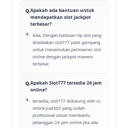
Apakah ada bantuan untuk
mendapatkan slot jackpot
terbesar?
Ada, Dengan bantuan rtp slot yang
disediakan slot777 pasti gampang
untuk menemukan permainan slot
online dengan jackpot maxwin
terbesar.
Apakah Slot777 tersedia 24 jam
online?
tersedia, slot777 didukung oleh cs
online jual303 yang sudah
profesional untuk membantu
pelanggan 24 jam online jika ada