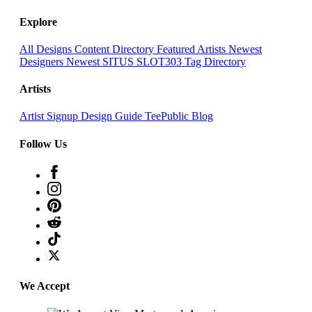
Explore
All Designs
Content Directory
Featured Artists
Newest
Designers
Newest SITUS SLOT303
Tag Directory
Artists
Artist Signup
Design Guide
TeePublic Blog
Follow Us
We Accept