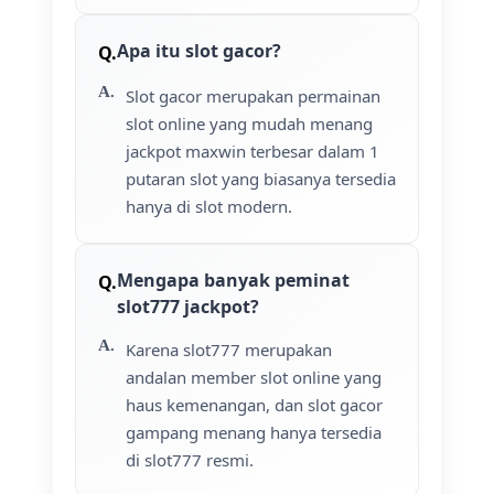
Apa itu slot gacor?
Slot gacor merupakan permainan
slot online yang mudah menang
jackpot maxwin terbesar dalam 1
putaran slot yang biasanya tersedia
hanya di slot modern.
Mengapa banyak peminat
slot777 jackpot?
Karena slot777 merupakan
andalan member slot online yang
haus kemenangan, dan slot gacor
gampang menang hanya tersedia
di slot777 resmi.