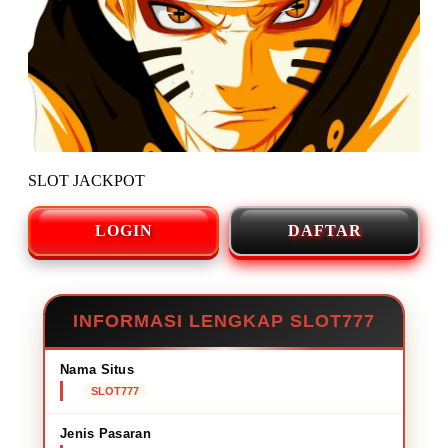
SLOT JACKPOT
LOGIN
DAFTAR
INFORMASI LENGKAP SLOT777
Nama Situs
SLOT777
Jenis Pasaran