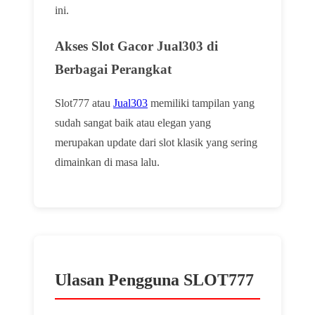
ini.
Akses Slot Gacor Jual303 di
Berbagai Perangkat
Slot777 atau
Jual303
memiliki tampilan yang
sudah sangat baik atau elegan yang
merupakan update dari slot klasik yang sering
dimainkan di masa lalu.
Ulasan Pengguna SLOT777