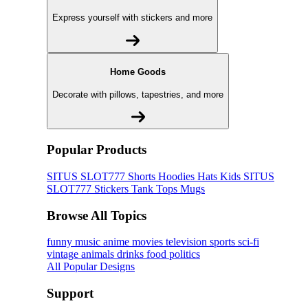
Express yourself with stickers and more
Home Goods
Decorate with pillows, tapestries, and more
Popular Products
SITUS SLOT777
Shorts
Hoodies
Hats
Kids SITUS
SLOT777
Stickers
Tank Tops
Mugs
Browse All Topics
funny
music
anime
movies
television
sports
sci-fi
vintage
animals
drinks
food
politics
All Popular Designs
Support