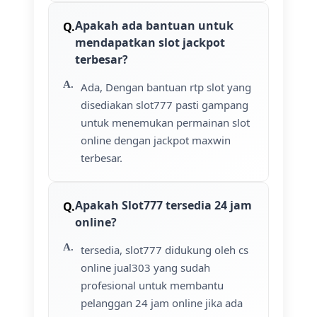
Apakah ada bantuan untuk
mendapatkan slot jackpot
terbesar?
Ada, Dengan bantuan rtp slot yang
disediakan slot777 pasti gampang
untuk menemukan permainan slot
online dengan jackpot maxwin
terbesar.
Apakah Slot777 tersedia 24 jam
online?
tersedia, slot777 didukung oleh cs
online jual303 yang sudah
profesional untuk membantu
pelanggan 24 jam online jika ada