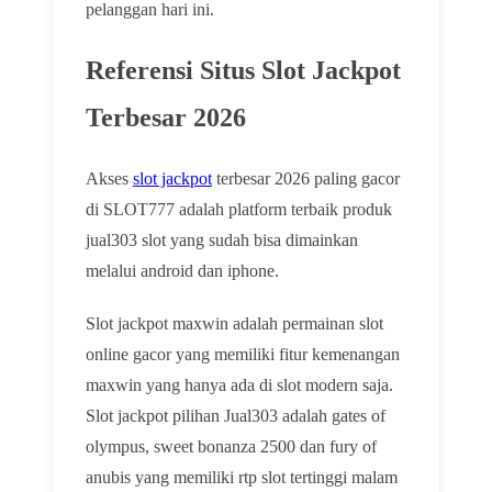
pelanggan hari ini.
Referensi Situs Slot Jackpot
Terbesar 2026
Akses
slot jackpot
terbesar 2026 paling gacor
di SLOT777 adalah platform terbaik produk
jual303 slot yang sudah bisa dimainkan
melalui android dan iphone.
Slot jackpot maxwin adalah permainan slot
online gacor yang memiliki fitur kemenangan
maxwin yang hanya ada di slot modern saja.
Slot jackpot pilihan Jual303 adalah gates of
olympus, sweet bonanza 2500 dan fury of
anubis yang memiliki rtp slot tertinggi malam