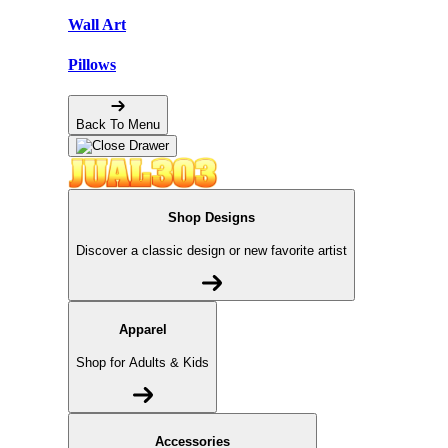
Wall Art
Pillows
Back To Menu
Shop Designs
Discover a classic design or new favorite artist
Apparel
Shop for Adults & Kids
Accessories