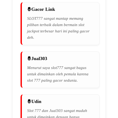
Gacor Link
SLOT777 sangat mantap memang
pilihan terbaik dalam bermain slot
jackpot terbesar hari ini paling gacor
deh.
Jual303
Menurut saya slot777 sangat bagus
untuk dimainkan oleh pemula karena
slot 777 paling gacor sedunia.
Udin
Slot 777 dan Jual303 sangat mudah
untuk dimainkan dengan hanya