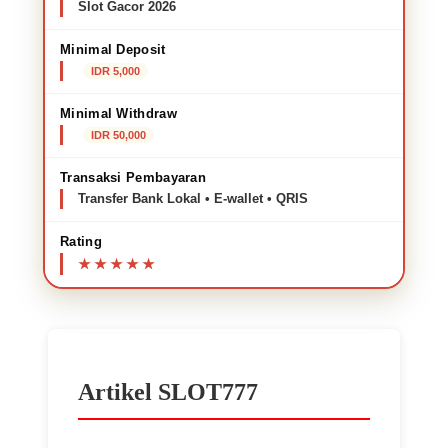
Slot Gacor 2026
Minimal Deposit
IDR 5,000
Minimal Withdraw
IDR 50,000
Transaksi Pembayaran
Transfer Bank Lokal • E-wallet • QRIS
Rating
Artikel SLOT777