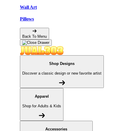
Wall Art
Pillows
Back To Menu
Shop Designs
Discover a classic design or new favorite artist
Apparel
Shop for Adults & Kids
Accessories