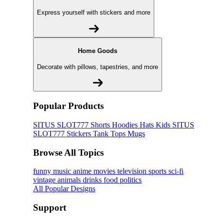
Express yourself with stickers and more
Home Goods
Decorate with pillows, tapestries, and more
Popular Products
SITUS SLOT777
Shorts
Hoodies
Hats
Kids SITUS
SLOT777
Stickers
Tank Tops
Mugs
Browse All Topics
funny
music
anime
movies
television
sports
sci-fi
vintage
animals
drinks
food
politics
All Popular Designs
Support