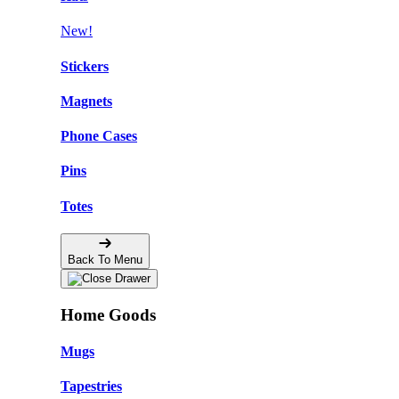
New!
Stickers
Magnets
Phone Cases
Pins
Totes
Back To Menu
Home Goods
Mugs
Tapestries