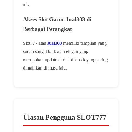
ini.
Akses Slot Gacor Jual303 di
Berbagai Perangkat
Slot777 atau
Jual303
memiliki tampilan yang
sudah sangat baik atau elegan yang
merupakan update dari slot klasik yang sering
dimainkan di masa lalu.
Ulasan Pengguna SLOT777