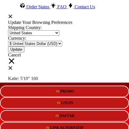
Order Status
FAQ
Contact Us
Update Your Browsing Preferences
Shipping Country:
Currency:
Cancel
Katie:
5'10"
160
PROMO
Select your person:
Male
Female
LOGIN
Height
Short
Med
Tall
DAFTAR
Weight
Slim
Avg
Heavy
LINK ALTERNATIF