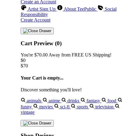
Create an Account
Artist Sign Up
About TeePublic
Social
Responsibility
Create Account
Cart Preview (0)
You're
$70.00
Away from
FREE US Shipping!
$0
$70
Your Cart is empty...
Discover something you'll love!
animals
anime
drinks
fantasy
food
funny
movies
sci-fi
sports
television
vintage
Shop Designs