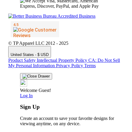
© TP Apparel LLC 2012 - 2025
United States - $ USD
Product Safety
Intellectual Property Policy
CA: Do Not Sell
My Personal Information
Privacy Policy
Terms
Welcome Guest!
Log In
Sign Up
Create an account to save your favorite designs for
viewing anytime, on any device.