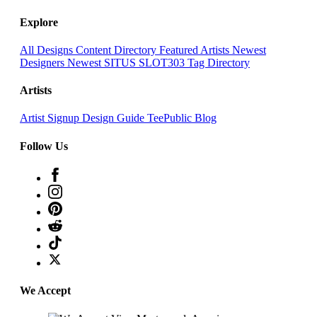
Explore
All Designs
Content Directory
Featured Artists
Newest
Designers
Newest SITUS SLOT303
Tag Directory
Artists
Artist Signup
Design Guide
TeePublic Blog
Follow Us
We Accept