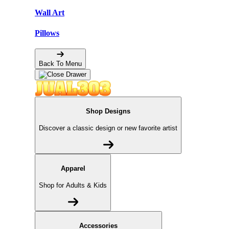
Wall Art
Pillows
Back To Menu
Shop Designs
Discover a classic design or new favorite artist
Apparel
Shop for Adults & Kids
Accessories