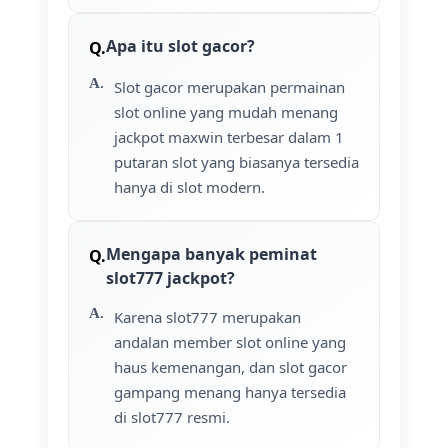
Apa itu slot gacor?
Slot gacor merupakan permainan
slot online yang mudah menang
jackpot maxwin terbesar dalam 1
putaran slot yang biasanya tersedia
hanya di slot modern.
Mengapa banyak peminat
slot777 jackpot?
Karena slot777 merupakan
andalan member slot online yang
haus kemenangan, dan slot gacor
gampang menang hanya tersedia
di slot777 resmi.