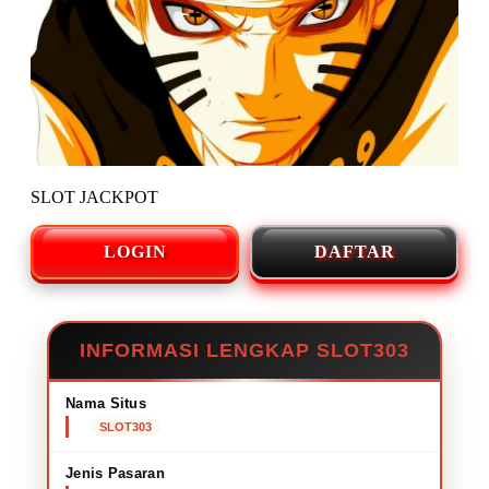
SLOT JACKPOT
LOGIN
DAFTAR
INFORMASI LENGKAP SLOT303
Nama Situs
SLOT303
Jenis Pasaran