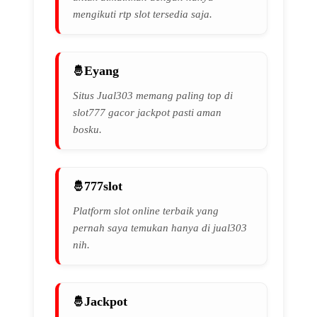
mengikuti rtp slot tersedia saja.
Eyang
Situs Jual303 memang paling top di
slot777 gacor jackpot pasti aman
bosku.
777slot
Platform slot online terbaik yang
pernah saya temukan hanya di jual303
nih.
Jackpot