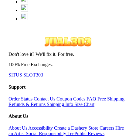
Don't love it? We'll fix it. For free.
100% Free Exchanges.
SITUS SLOT303
Support
Order Status
Contact Us
Coupon Codes
FAQ
Free Shipping
Refunds & Returns
Shipping Info
Size Chart
About Us
About Us
Accessibility
Create a Dashery Store
Careers
Hire
an Artist
Social Responsibility
TeePublic Reviews