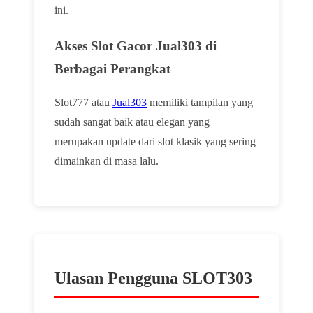
ini.
Akses Slot Gacor Jual303 di
Berbagai Perangkat
Slot777 atau
Jual303
memiliki tampilan yang
sudah sangat baik atau elegan yang
merupakan update dari slot klasik yang sering
dimainkan di masa lalu.
Ulasan Pengguna SLOT303