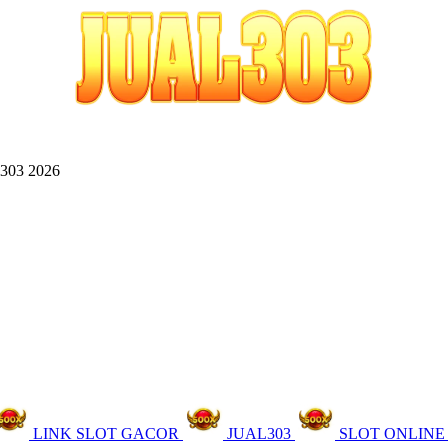
l303 2026
LINK SLOT GACOR
JUAL303
SLOT ONLINE