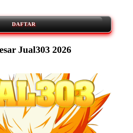
DAFTAR
esar Jual303 2026