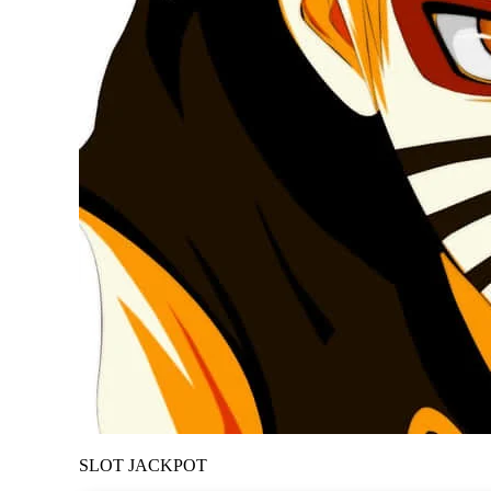
SLOT JACKPOT