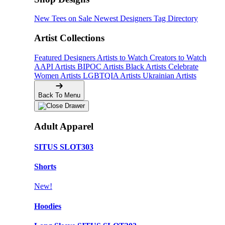
New Tees on Sale
Newest Designers
Tag Directory
Artist Collections
Featured Designers
Artists to Watch
Creators to Watch
AAPI Artists
BIPOC Artists
Black Artists
Celebrate
Women Artists
LGBTQIA Artists
Ukrainian Artists
Back To Menu
Adult Apparel
SITUS SLOT303
Shorts
New!
Hoodies