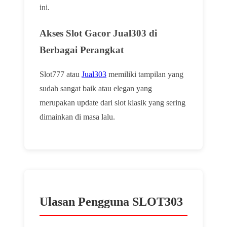
ini.
Akses Slot Gacor Jual303 di
Berbagai Perangkat
Slot777 atau
Jual303
memiliki tampilan yang
sudah sangat baik atau elegan yang
merupakan update dari slot klasik yang sering
dimainkan di masa lalu.
Ulasan Pengguna SLOT303