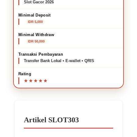
Slot Gacor 2026
Minimal Deposit
IDR 5,000
Minimal Withdraw
IDR 50,000
Transaksi Pembayaran
Transfer Bank Lokal • E-wallet • QRIS
Rating
Artikel SLOT303