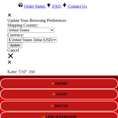
Order Status
FAQ
Contact Us
Update Your Browsing Preferences
Shipping Country:
Currency:
Cancel
Katie:
5'10"
160
PROMO
Select your person:
Male
Female
LOGIN
Height
Short
Med
Tall
DAFTAR
Weight
Slim
Avg
Heavy
LINK ALTERNATIF