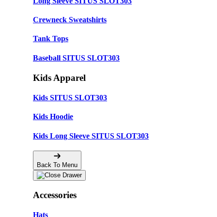
Long Sleeve SITUS SLOT303
Crewneck Sweatshirts
Tank Tops
Baseball SITUS SLOT303
Kids Apparel
Kids SITUS SLOT303
Kids Hoodie
Kids Long Sleeve SITUS SLOT303
Back To Menu
Accessories
Hats