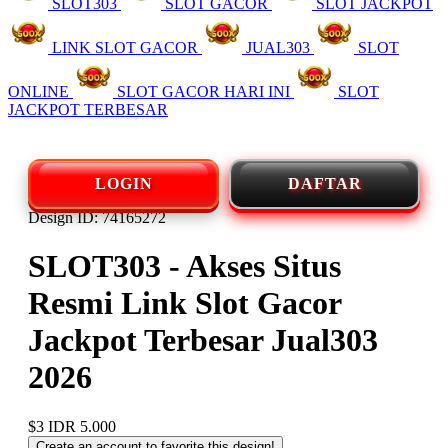
SLOT303
SLOT GACOR
SLOT JACKPOT
LINK SLOT GACOR
JUAL303
SLOT
ONLINE
SLOT GACOR HARI INI
SLOT
JACKPOT TERBESAR
LOGIN
DAFTAR
Design ID: 74165272
SLOT303 - Akses Situs
Resmi Link Slot Gacor
Jackpot Terbesar Jual303
2026
$3
IDR 5.000
Create an account to favorite this design!