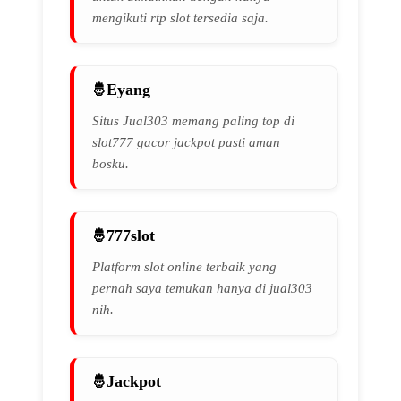
mengikuti rtp slot tersedia saja.
Eyang
Situs Jual303 memang paling top di
slot777 gacor jackpot pasti aman
bosku.
777slot
Platform slot online terbaik yang
pernah saya temukan hanya di jual303
nih.
Jackpot