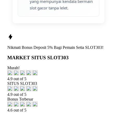
yang mempunyai kendala bermain
slot gacor tanpa lelet.
Nikmati
Bonus Deposit 5%
Bagi Pemain Setia
SLOT303!
MARKET SITUS SLOT303
Murah!
4.9 out of 5
SITUS SLOT303
4.9 out of 5
Bonus Terbesar
4.6 out of 5