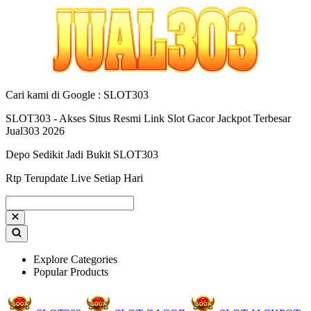
Cari kami di Google : SLOT303
SLOT303 - Akses Situs Resmi Link Slot Gacor Jackpot Terbesar
Jual303 2026
Depo Sedikit Jadi Bukit SLOT303
Rtp Terupdate Live Setiap Hari
Explore Categories
Popular Products