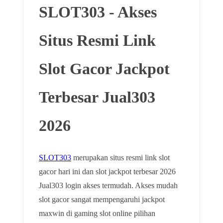
SLOT303 - Akses
Situs Resmi Link
Slot Gacor Jackpot
Terbesar Jual303
2026
SLOT303
merupakan situs resmi link slot
gacor hari ini dan slot jackpot terbesar 2026
Jual303 login akses termudah. Akses mudah
slot gacor sangat mempengaruhi jackpot
maxwin di gaming slot online pilihan