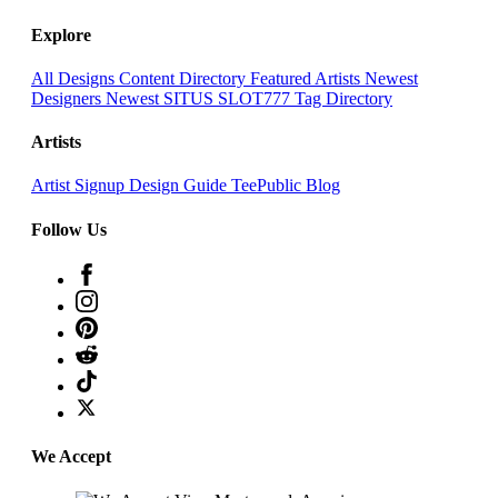
Explore
All Designs
Content Directory
Featured Artists
Newest
Designers
Newest SITUS SLOT777
Tag Directory
Artists
Artist Signup
Design Guide
TeePublic Blog
Follow Us
We Accept