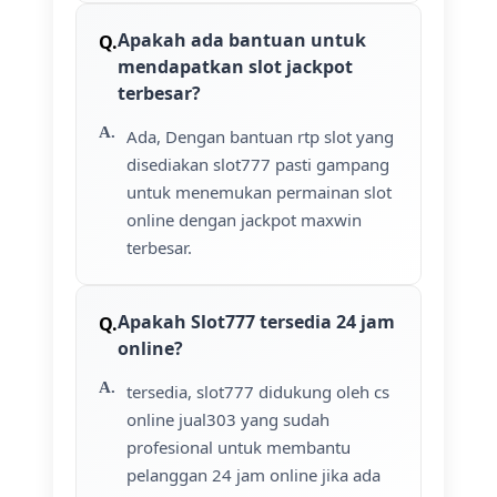
Apakah ada bantuan untuk
mendapatkan slot jackpot
terbesar?
Ada, Dengan bantuan rtp slot yang
disediakan slot777 pasti gampang
untuk menemukan permainan slot
online dengan jackpot maxwin
terbesar.
Apakah Slot777 tersedia 24 jam
online?
tersedia, slot777 didukung oleh cs
online jual303 yang sudah
profesional untuk membantu
pelanggan 24 jam online jika ada