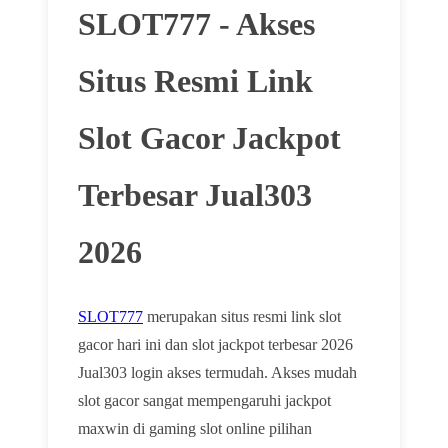
SLOT777 - Akses
Situs Resmi Link
Slot Gacor Jackpot
Terbesar Jual303
2026
SLOT777
merupakan situs resmi link slot
gacor hari ini dan slot jackpot terbesar 2026
Jual303 login akses termudah. Akses mudah
slot gacor sangat mempengaruhi jackpot
maxwin di gaming slot online pilihan