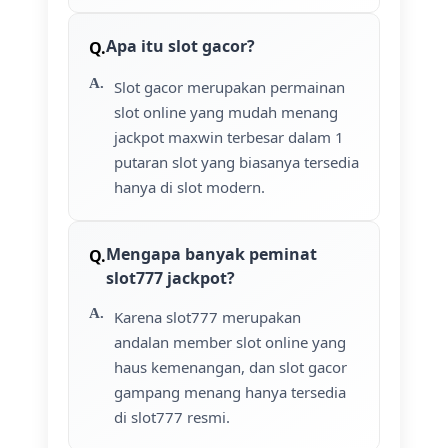
Apa itu slot gacor?
Slot gacor merupakan permainan
slot online yang mudah menang
jackpot maxwin terbesar dalam 1
putaran slot yang biasanya tersedia
hanya di slot modern.
Mengapa banyak peminat
slot777 jackpot?
Karena slot777 merupakan
andalan member slot online yang
haus kemenangan, dan slot gacor
gampang menang hanya tersedia
di slot777 resmi.