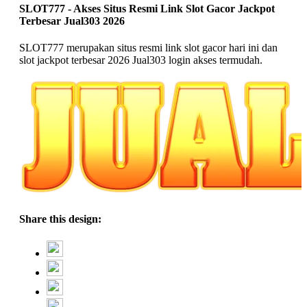
SLOT777 - Akses Situs Resmi Link Slot Gacor Jackpot
Terbesar Jual303 2026
SLOT777 merupakan situs resmi link slot gacor hari ini dan
slot jackpot terbesar 2026 Jual303 login akses termudah.
Share this design: