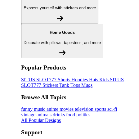
Express yourself with stickers and more
Home Goods
Decorate with pillows, tapestries, and more
Popular Products
SITUS SLOT777
Shorts
Hoodies
Hats
Kids SITUS
SLOT777
Stickers
Tank Tops
Mugs
Browse All Topics
funny
music
anime
movies
television
sports
sci-fi
vintage
animals
drinks
food
politics
All Popular Designs
Support