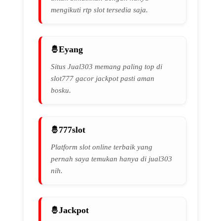
mengikuti rtp slot tersedia saja.
Eyang
Situs Jual303 memang paling top di
slot777 gacor jackpot pasti aman
bosku.
777slot
Platform slot online terbaik yang
pernah saya temukan hanya di jual303
nih.
Jackpot