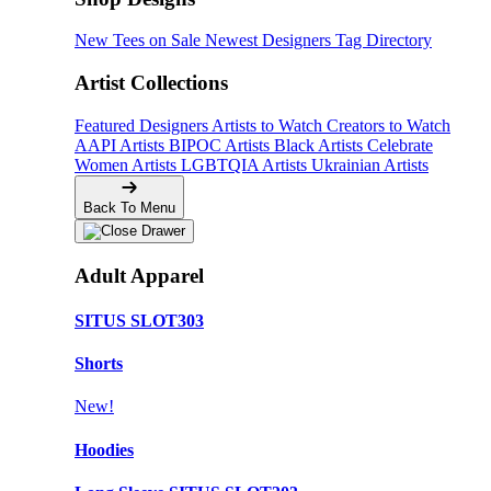
New Tees on Sale
Newest Designers
Tag Directory
Artist Collections
Featured Designers
Artists to Watch
Creators to Watch
AAPI Artists
BIPOC Artists
Black Artists
Celebrate
Women Artists
LGBTQIA Artists
Ukrainian Artists
Back To Menu
Adult Apparel
SITUS SLOT303
Shorts
New!
Hoodies