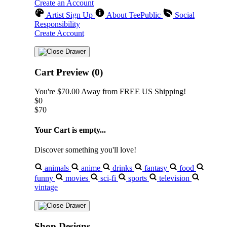
Create an Account
Artist Sign Up
About TeePublic
Social
Responsibility
Create Account
Cart Preview (0)
You're
$70.00
Away from
FREE US Shipping!
$0
$70
Your Cart is empty...
Discover something you'll love!
animals
anime
drinks
fantasy
food
funny
movies
sci-fi
sports
television
vintage
Shop Designs