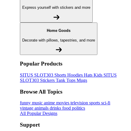
Express yourself with stickers and more
Home Goods
Decorate with pillows, tapestries, and more
Popular Products
SITUS SLOT303
Shorts
Hoodies
Hats
Kids SITUS
SLOT303
Stickers
Tank Tops
Mugs
Browse All Topics
funny
music
anime
movies
television
sports
sci-fi
vintage
animals
drinks
food
politics
All Popular Designs
Support