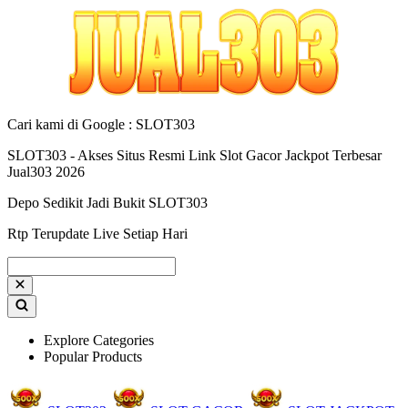
Cari kami di Google : SLOT303
SLOT303 - Akses Situs Resmi Link Slot Gacor Jackpot Terbesar
Jual303 2026
Depo Sedikit Jadi Bukit SLOT303
Rtp Terupdate Live Setiap Hari
Explore Categories
Popular Products