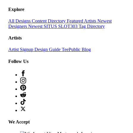
Explore
All Designs
Content Directory
Featured Artists
Newest
Designers
Newest SITUS SLOT303
Tag Directory
Artists
Artist Signup
Design Guide
TeePublic Blog
Follow Us
We Accept