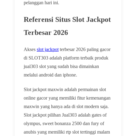
pelanggan hari ini.
Referensi Situs Slot Jackpot
Terbesar 2026
Akses
slot jackpot
terbesar 2026 paling gacor
di SLOT303 adalah platform terbaik produk
jual303 slot yang sudah bisa dimainkan
melalui android dan iphone.
Slot jackpot maxwin adalah permainan slot
online gacor yang memiliki fitur kemenangan
maxwin yang hanya ada di slot modern saja.
Slot jackpot pilihan Jual303 adalah gates of
olympus, sweet bonanza 2500 dan fury of
anubis yang memiliki rtp slot tertinggi malam