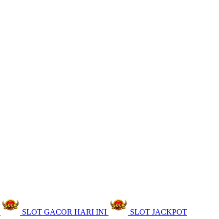
SLOT GACOR HARI INI
SLOT JACKPOT