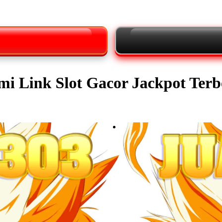
mi Link Slot Gacor Jackpot Terb