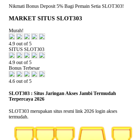
Nikmati
Bonus Deposit 5%
Bagi Pemain Setia
SLOT303!
MARKET SITUS SLOT303
Murah!
4.9 out of 5
SITUS SLOT303
4.9 out of 5
Bonus Terbesar
4.6 out of 5
SLOT303 : Situs Jaringan Akses Jambi Termudah
Terpercaya 2026
SLOT303 merupakan situs resmi link 2026 login akses
termudah.