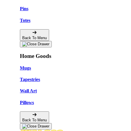
Pins
Totes
Back To Menu
Home Goods
Mugs
Tapestries
Wall Art
Pillows
Back To Menu