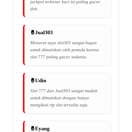
jackpot terbesar hari ini paling gacor
deh.
Jual303
Menurut saya slot303 sangat bagus
untuk dimainkan oleh pemula karena
slot 777 paling gacor sedunia.
Udin
Slot 777 dan Jual303 sangat mudah
untuk dimainkan dengan hanya
mengikuti rtp slot tersedia saja.
Eyang