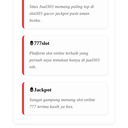
Situs Jual303 memang paling top di
slot303 gacor jackpot pasti aman
bosku.
777slot
Platform slot online terbaik yang
pernah saya temukan hanya di jual303
nih.
Jackpot
Sangat gampang menang slot online
777 terima kasih ya bos.