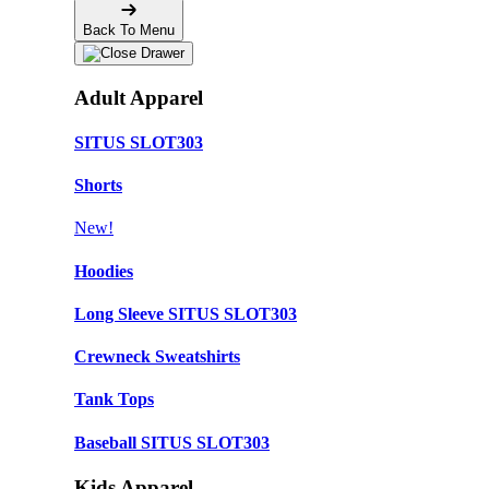
Back To Menu
Adult Apparel
SITUS SLOT303
Shorts
New!
Hoodies
Long Sleeve SITUS SLOT303
Crewneck Sweatshirts
Tank Tops
Baseball SITUS SLOT303
Kids Apparel