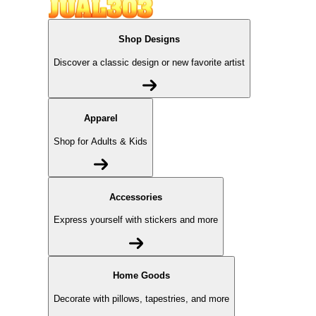
Shop Designs
Discover a classic design or new favorite artist
Apparel
Shop for Adults & Kids
Accessories
Express yourself with stickers and more
Home Goods
Decorate with pillows, tapestries, and more