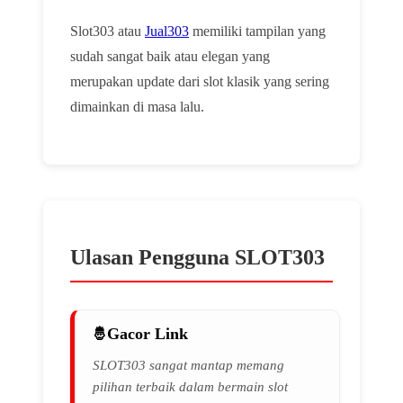
Slot303 atau
Jual303
memiliki tampilan yang
sudah sangat baik atau elegan yang
merupakan update dari slot klasik yang sering
dimainkan di masa lalu.
Ulasan Pengguna SLOT303
Gacor Link
SLOT303 sangat mantap memang
pilihan terbaik dalam bermain slot