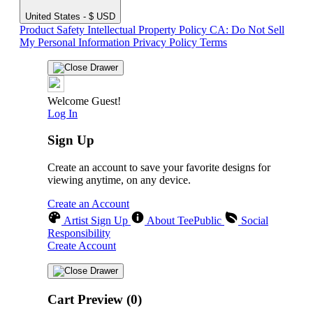
United States - $ USD
Product Safety
Intellectual Property Policy
CA: Do Not Sell
My Personal Information
Privacy Policy
Terms
Welcome Guest!
Log In
Sign Up
Create an account to save your favorite designs for
viewing anytime, on any device.
Create an Account
Artist Sign Up
About TeePublic
Social
Responsibility
Create Account
Cart Preview (0)