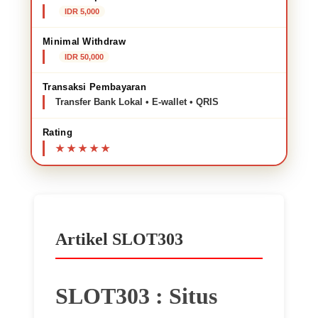
IDR 5,000
Minimal Withdraw
IDR 50,000
Transaksi Pembayaran
Transfer Bank Lokal • E-wallet • QRIS
Rating
Artikel SLOT303
SLOT303 : Situs