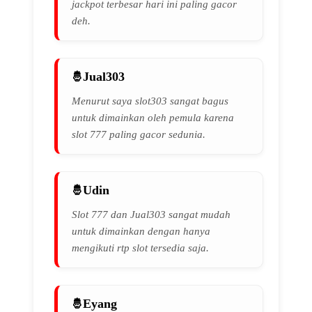
jackpot terbesar hari ini paling gacor
deh.
Jual303
Menurut saya slot303 sangat bagus
untuk dimainkan oleh pemula karena
slot 777 paling gacor sedunia.
Udin
Slot 777 dan Jual303 sangat mudah
untuk dimainkan dengan hanya
mengikuti rtp slot tersedia saja.
Eyang