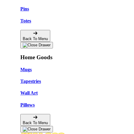
Pins
Totes
Back To Menu
Home Goods
Mugs
Tapestries
Wall Art
Pillows
Back To Menu