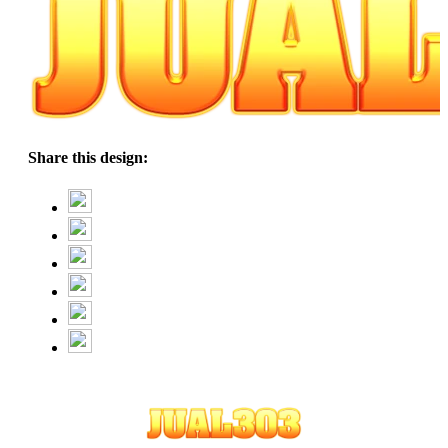
Share this design: