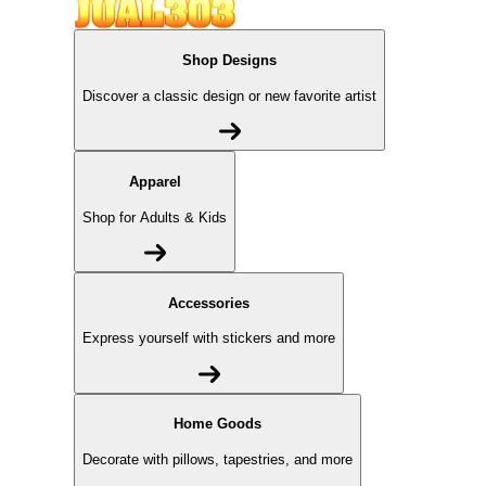
Shop Designs
Discover a classic design or new favorite artist
Apparel
Shop for Adults & Kids
Accessories
Express yourself with stickers and more
Home Goods
Decorate with pillows, tapestries, and more