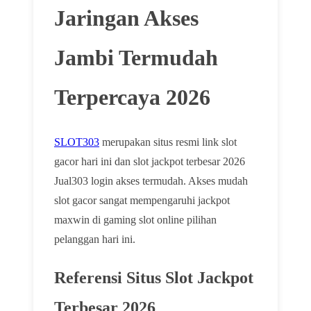
Jaringan Akses
Jambi Termudah
Terpercaya 2026
SLOT303
merupakan situs resmi link slot
gacor hari ini dan slot jackpot terbesar 2026
Jual303 login akses termudah. Akses mudah
slot gacor sangat mempengaruhi jackpot
maxwin di gaming slot online pilihan
pelanggan hari ini.
Referensi Situs Slot Jackpot
Terbesar 2026