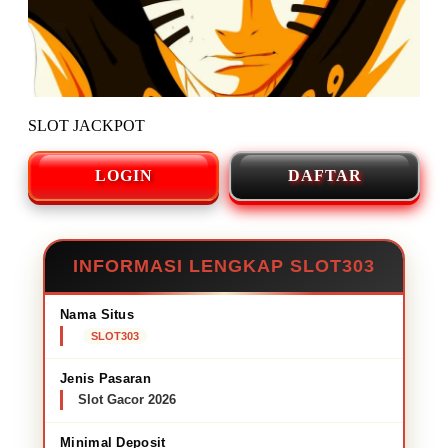
SLOT JACKPOT
LOGIN
DAFTAR
INFORMASI LENGKAP SLOT303
Nama Situs
SLOT303
Jenis Pasaran
Slot Gacor 2026
Minimal Deposit