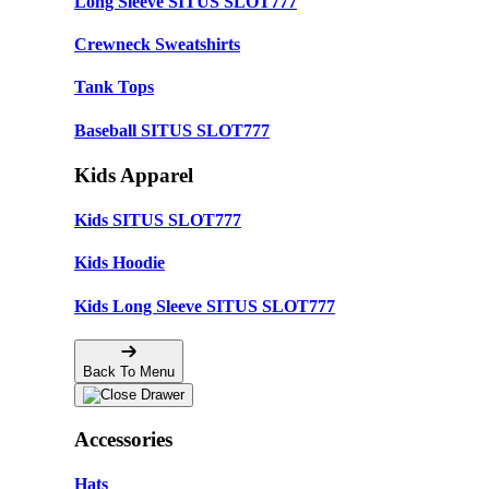
Long Sleeve SITUS SLOT777
Crewneck Sweatshirts
Tank Tops
Baseball SITUS SLOT777
Kids Apparel
Kids SITUS SLOT777
Kids Hoodie
Kids Long Sleeve SITUS SLOT777
Back To Menu
Accessories
Hats