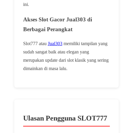
ini.
Akses Slot Gacor Jual303 di
Berbagai Perangkat
Slot777 atau
Jual303
memiliki tampilan yang
sudah sangat baik atau elegan yang
merupakan update dari slot klasik yang sering
dimainkan di masa lalu.
Ulasan Pengguna SLOT777