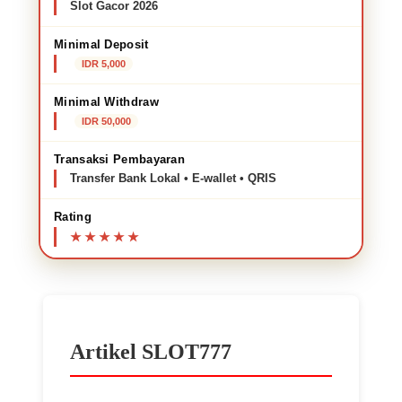
Slot Gacor 2026
Minimal Deposit
IDR 5,000
Minimal Withdraw
IDR 50,000
Transaksi Pembayaran
Transfer Bank Lokal • E-wallet • QRIS
Rating
Artikel SLOT777