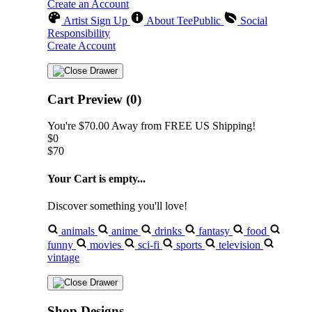
Create an Account
Artist Sign Up
About TeePublic
Social
Responsibility
Create Account
Cart Preview (0)
You're
$70.00
Away from
FREE US Shipping!
$0
$70
Your Cart is empty...
Discover something you'll love!
animals
anime
drinks
fantasy
food
funny
movies
sci-fi
sports
television
vintage
Shop Designs