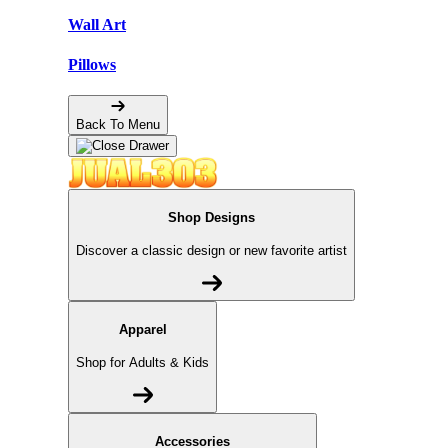
Wall Art
Pillows
Back To Menu
Shop Designs
Discover a classic design or new favorite artist
Apparel
Shop for Adults & Kids
Accessories