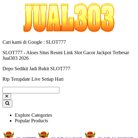
Cari kami di Google : SLOT777
SLOT777 - Akses Situs Resmi Link Slot Gacor Jackpot Terbesar
Jual303 2026
Depo Sedikit Jadi Bukit SLOT777
Rtp Terupdate Live Setiap Hari
Explore Categories
Popular Products