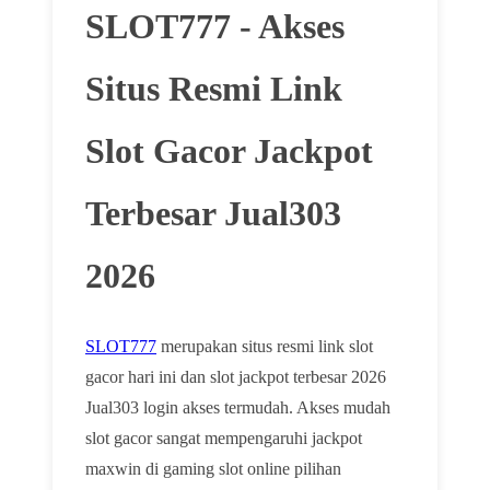
SLOT777 - Akses
Situs Resmi Link
Slot Gacor Jackpot
Terbesar Jual303
2026
SLOT777
merupakan situs resmi link slot
gacor hari ini dan slot jackpot terbesar 2026
Jual303 login akses termudah. Akses mudah
slot gacor sangat mempengaruhi jackpot
maxwin di gaming slot online pilihan