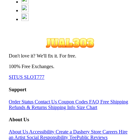
Don't love it? We'll fix it. For free.
100% Free Exchanges.
SITUS SLOT777
Support
Order Status
Contact Us
Coupon Codes
FAQ
Free Shipping
Refunds & Returns
Shipping Info
Size Chart
About Us
About Us
Accessibility
Create a Dashery Store
Careers
Hire
an Artist
Social Responsibility
TeePublic Reviews