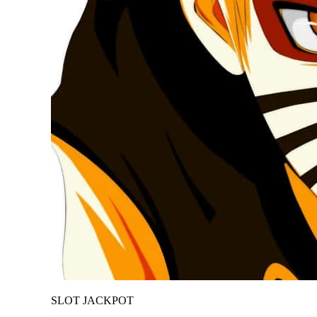
SLOT JACKPOT