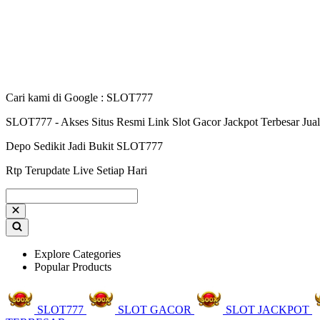
Cari kami di Google : SLOT777
SLOT777 - Akses Situs Resmi Link Slot Gacor Jackpot Terbesar Jua
Depo Sedikit Jadi Bukit SLOT777
Rtp Terupdate Live Setiap Hari
Explore Categories
Popular Products
SLOT777
SLOT GACOR
SLOT JACKPOT