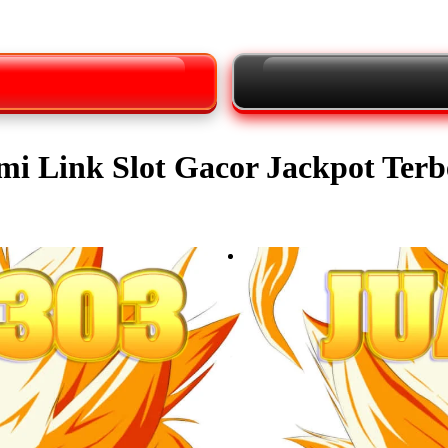
mi Link Slot Gacor Jackpot Terb