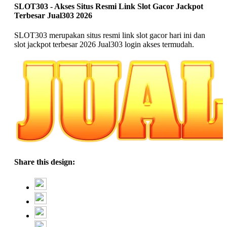
SLOT303 - Akses Situs Resmi Link Slot Gacor Jackpot
Terbesar Jual303 2026
SLOT303 merupakan situs resmi link slot gacor hari ini dan
slot jackpot terbesar 2026 Jual303 login akses termudah.
Share this design: