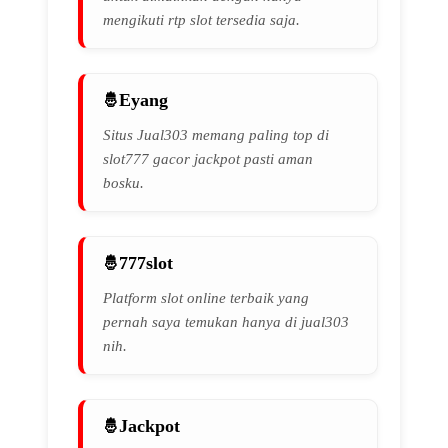
mengikuti rtp slot tersedia saja.
Eyang
Situs Jual303 memang paling top di
slot777 gacor jackpot pasti aman
bosku.
777slot
Platform slot online terbaik yang
pernah saya temukan hanya di jual303
nih.
Jackpot