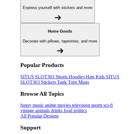
Express yourself with stickers and more
Home Goods
Decorate with pillows, tapestries, and more
Popular Products
SITUS SLOT303
Shorts
Hoodies
Hats
Kids SITUS
SLOT303
Stickers
Tank Tops
Mugs
Browse All Topics
funny
music
anime
movies
television
sports
sci-fi
vintage
animals
drinks
food
politics
All Popular Designs
Support