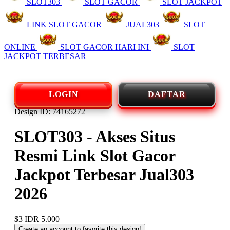
SLOT303
SLOT GACOR
SLOT JACKPOT
LINK SLOT GACOR
JUAL303
SLOT
ONLINE
SLOT GACOR HARI INI
SLOT
JACKPOT TERBESAR
LOGIN
DAFTAR
Design ID: 74165272
SLOT303 - Akses Situs
Resmi Link Slot Gacor
Jackpot Terbesar Jual303
2026
$3
IDR 5.000
Create an account to favorite this design!