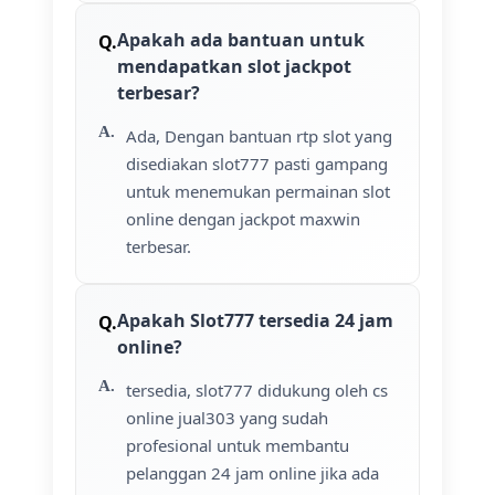
Apakah ada bantuan untuk
mendapatkan slot jackpot
terbesar?
Ada, Dengan bantuan rtp slot yang
disediakan slot777 pasti gampang
untuk menemukan permainan slot
online dengan jackpot maxwin
terbesar.
Apakah Slot777 tersedia 24 jam
online?
tersedia, slot777 didukung oleh cs
online jual303 yang sudah
profesional untuk membantu
pelanggan 24 jam online jika ada