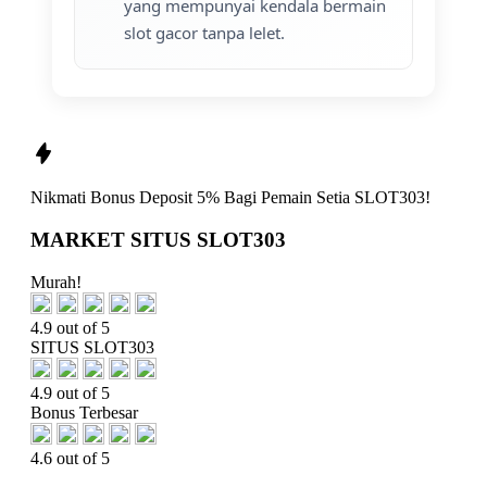
yang mempunyai kendala bermain
slot gacor tanpa lelet.
Nikmati
Bonus Deposit 5%
Bagi Pemain Setia
SLOT303!
MARKET SITUS SLOT303
Murah!
4.9 out of 5
SITUS SLOT303
4.9 out of 5
Bonus Terbesar
4.6 out of 5