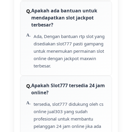
Apakah ada bantuan untuk
mendapatkan slot jackpot
terbesar?
Ada, Dengan bantuan rtp slot yang
disediakan slot777 pasti gampang
untuk menemukan permainan slot
online dengan jackpot maxwin
terbesar.
Apakah Slot777 tersedia 24 jam
online?
tersedia, slot777 didukung oleh cs
online jual303 yang sudah
profesional untuk membantu
pelanggan 24 jam online jika ada