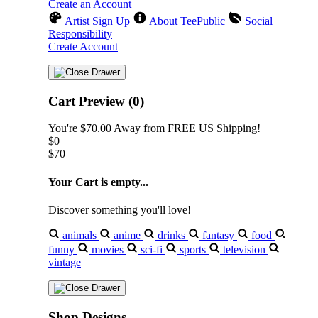
Create an Account
Artist Sign Up
About TeePublic
Social
Responsibility
Create Account
Cart Preview (0)
You're
$70.00
Away from
FREE US Shipping!
$0
$70
Your Cart is empty...
Discover something you'll love!
animals
anime
drinks
fantasy
food
funny
movies
sci-fi
sports
television
vintage
Shop Designs