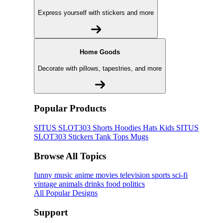
Express yourself with stickers and more
Home Goods
Decorate with pillows, tapestries, and more
Popular Products
SITUS SLOT303
Shorts
Hoodies
Hats
Kids SITUS
SLOT303
Stickers
Tank Tops
Mugs
Browse All Topics
funny
music
anime
movies
television
sports
sci-fi
vintage
animals
drinks
food
politics
All Popular Designs
Support