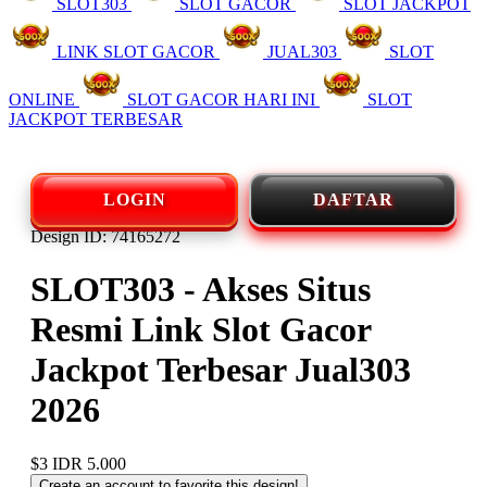
SLOT303
SLOT GACOR
SLOT JACKPOT
LINK SLOT GACOR
JUAL303
SLOT
ONLINE
SLOT GACOR HARI INI
SLOT
JACKPOT TERBESAR
LOGIN
DAFTAR
Design ID: 74165272
SLOT303 - Akses Situs
Resmi Link Slot Gacor
Jackpot Terbesar Jual303
2026
$3
IDR 5.000
Create an account to favorite this design!