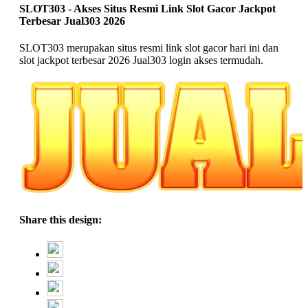
SLOT303 - Akses Situs Resmi Link Slot Gacor Jackpot
Terbesar Jual303 2026
SLOT303 merupakan situs resmi link slot gacor hari ini dan
slot jackpot terbesar 2026 Jual303 login akses termudah.
Share this design: