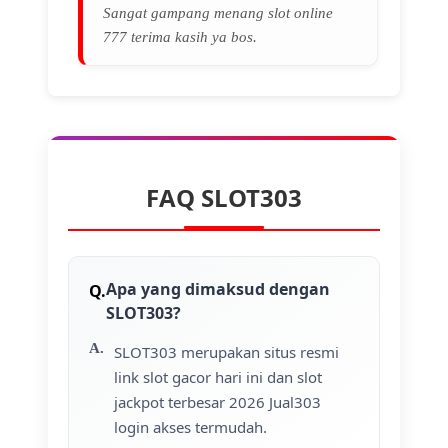
Sangat gampang menang slot online
777 terima kasih ya bos.
FAQ SLOT303
Apa yang dimaksud dengan
SLOT303?
SLOT303 merupakan situs resmi
link slot gacor hari ini dan slot
jackpot terbesar 2026 Jual303
login akses termudah.