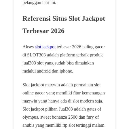
pelanggan hari ini.
Referensi Situs Slot Jackpot
Terbesar 2026
Akses
slot jackpot
terbesar 2026 paling gacor
di SLOT303 adalah platform terbaik produk
jual303 slot yang sudah bisa dimainkan
melalui android dan iphone.
Slot jackpot maxwin adalah permainan slot
online gacor yang memiliki fitur kemenangan
maxwin yang hanya ada di slot modern saja.
Slot jackpot pilihan Jual303 adalah gates of
olympus, sweet bonanza 2500 dan fury of
anubis yang memiliki rtp slot tertinggi malam