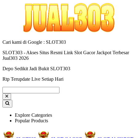
Cari kami di Google : SLOT303
SLOT303 - Akses Situs Resmi Link Slot Gacor Jackpot Terbesar
Jual303 2026
Depo Sedikit Jadi Bukit SLOT303
Rtp Terupdate Live Setiap Hari
Explore Categories
Popular Products