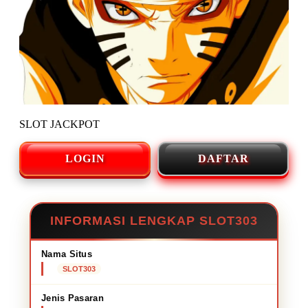
SLOT JACKPOT
LOGIN
DAFTAR
INFORMASI LENGKAP SLOT303
Nama Situs
SLOT303
Jenis Pasaran