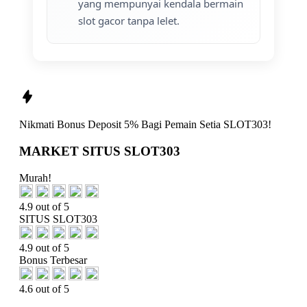
yang mempunyai kendala bermain
slot gacor tanpa lelet.
Nikmati
Bonus Deposit 5%
Bagi Pemain Setia
SLOT303!
MARKET SITUS SLOT303
Murah!
4.9 out of 5
SITUS SLOT303
4.9 out of 5
Bonus Terbesar
4.6 out of 5