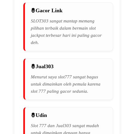
Gacor Link
SLOT303 sangat mantap memang
pilihan terbaik dalam bermain slot
jackpot terbesar hari ini paling gacor
deh.
Jual303
Menurut saya slot777 sangat bagus
untuk dimainkan oleh pemula karena
slot 777 paling gacor sedunia.
Udin
Slot 777 dan Jual303 sangat mudah
untuk dimainkan dengan hanya