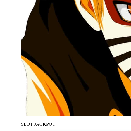
SLOT JACKPOT