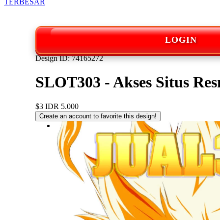
TERBESAR
LOGIN
Design ID: 74165272
SLOT303 - Akses Situs Res
$3
IDR 5.000
Create an account to favorite this design!