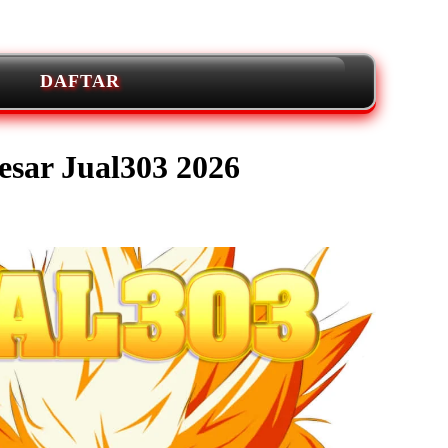
DAFTAR
esar Jual303 2026