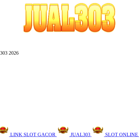
l303 2026
LINK SLOT GACOR
JUAL303
SLOT ONLINE