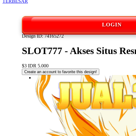
TERBESAR
LOGIN
Design ID: 74165272
SLOT777 - Akses Situs Res
$3
IDR 5.000
Create an account to favorite this design!