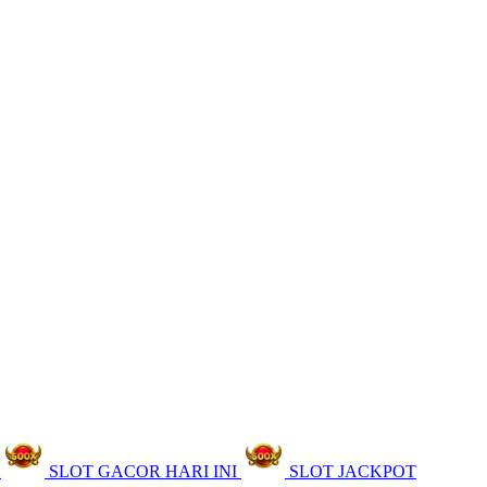
SLOT GACOR HARI INI
SLOT JACKPOT