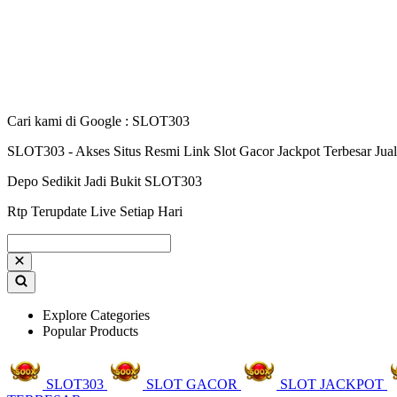
Cari kami di Google : SLOT303
SLOT303 - Akses Situs Resmi Link Slot Gacor Jackpot Terbesar Jua
Depo Sedikit Jadi Bukit SLOT303
Rtp Terupdate Live Setiap Hari
Explore Categories
Popular Products
SLOT303
SLOT GACOR
SLOT JACKPOT