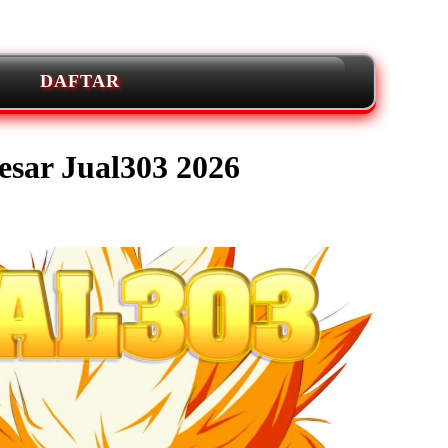
DAFTAR
esar Jual303 2026