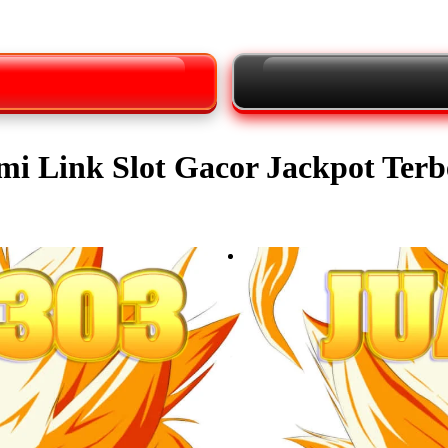
mi Link Slot Gacor Jackpot Terb