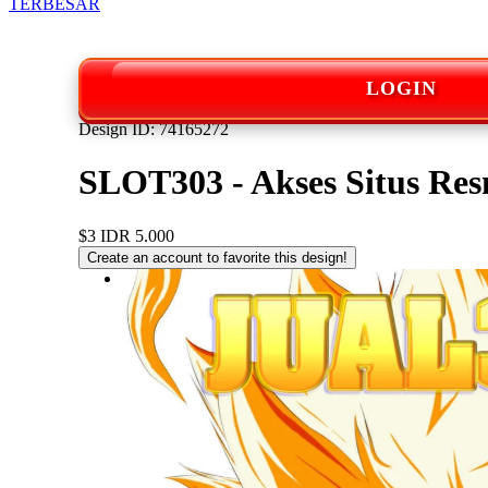
TERBESAR
LOGIN
Design ID: 74165272
SLOT303 - Akses Situs Res
$3
IDR 5.000
Create an account to favorite this design!