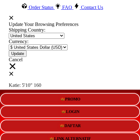
Order Status
FAQ
Contact Us
Update Your Browsing Preferences
Shipping Country:
Currency:
Cancel
Katie:
5'10"
160
PROMO
Select your person:
Male
Female
LOGIN
Height
Short
Med
Tall
DAFTAR
Weight
Slim
Avg
Heavy
LINK ALTERNATIF