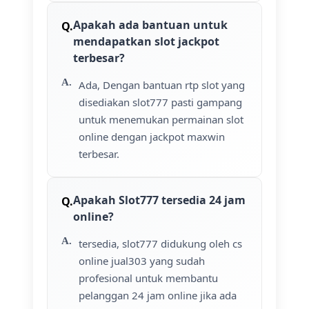
Apakah ada bantuan untuk
mendapatkan slot jackpot
terbesar?
Ada, Dengan bantuan rtp slot yang
disediakan slot777 pasti gampang
untuk menemukan permainan slot
online dengan jackpot maxwin
terbesar.
Apakah Slot777 tersedia 24 jam
online?
tersedia, slot777 didukung oleh cs
online jual303 yang sudah
profesional untuk membantu
pelanggan 24 jam online jika ada