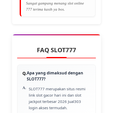
Sangat gampang menang slot online
777 terima kasih ya bos.
FAQ SLOT777
Apa yang dimaksud dengan
SLOT777?
SLOT777 merupakan situs resmi
link slot gacor hari ini dan slot
jackpot terbesar 2026 Jual303
login akses termudah.