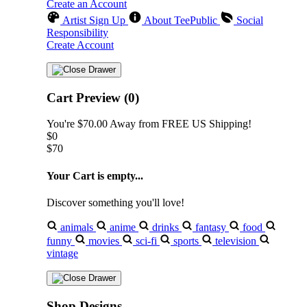
Create an Account
Artist Sign Up
About TeePublic
Social
Responsibility
Create Account
Cart Preview (0)
You're
$70.00
Away from
FREE US Shipping!
$0
$70
Your Cart is empty...
Discover something you'll love!
animals
anime
drinks
fantasy
food
funny
movies
sci-fi
sports
television
vintage
Shop Designs