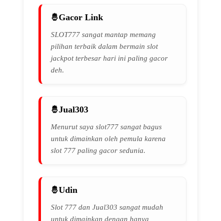
Gacor Link
SLOT777 sangat mantap memang
pilihan terbaik dalam bermain slot
jackpot terbesar hari ini paling gacor
deh.
Jual303
Menurut saya slot777 sangat bagus
untuk dimainkan oleh pemula karena
slot 777 paling gacor sedunia.
Udin
Slot 777 dan Jual303 sangat mudah
untuk dimainkan dengan hanya