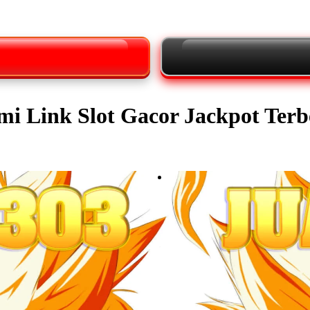
mi Link Slot Gacor Jackpot Terb