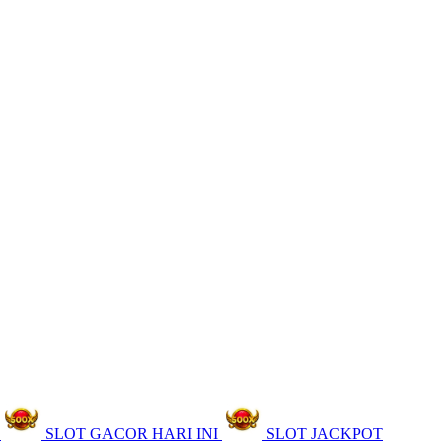
SLOT GACOR HARI INI
SLOT JACKPOT