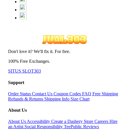
Don't love it? We'll fix it. For free.
100% Free Exchanges.
SITUS SLOT303
Support
Order Status
Contact Us
Coupon Codes
FAQ
Free Shipping
Refunds & Returns
Shipping Info
Size Chart
About Us
About Us
Accessibility
Create a Dashery Store
Careers
Hire
an Artist
Social Responsibility
TeePublic Reviews