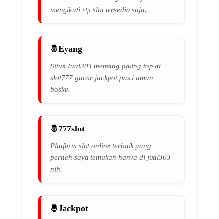
mengikuti rtp slot tersedia saja.
Eyang
Situs Jual303 memang paling top di
slot777 gacor jackpot pasti aman
bosku.
777slot
Platform slot online terbaik yang
pernah saya temukan hanya di jual303
nih.
Jackpot