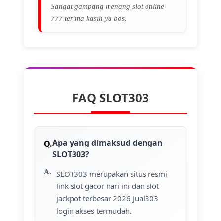
Sangat gampang menang slot online
777 terima kasih ya bos.
FAQ SLOT303
Apa yang dimaksud dengan
SLOT303?
SLOT303 merupakan situs resmi
link slot gacor hari ini dan slot
jackpot terbesar 2026 Jual303
login akses termudah.