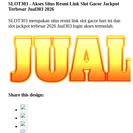
SLOT303 - Akses Situs Resmi Link Slot Gacor Jackpot
Terbesar Jual303 2026
SLOT303 merupakan situs resmi link slot gacor hari ini dan
slot jackpot terbesar 2026 Jual303 login akses termudah.
Share this design: