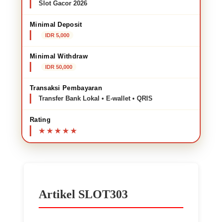
Slot Gacor 2026
Minimal Deposit
IDR 5,000
Minimal Withdraw
IDR 50,000
Transaksi Pembayaran
Transfer Bank Lokal • E-wallet • QRIS
Rating
Artikel SLOT303