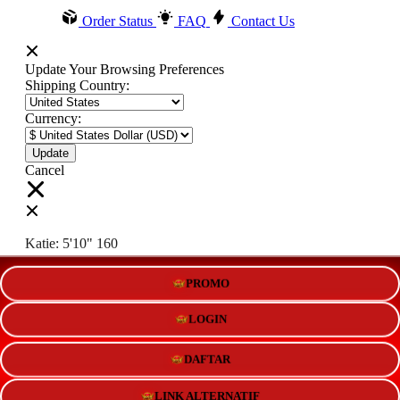
Order Status
FAQ
Contact Us
Update Your Browsing Preferences
Shipping Country:
Currency:
Cancel
Katie:
5'10"
160
PROMO
Select your person:
Male
Female
LOGIN
Height
Short
Med
Tall
DAFTAR
Weight
Slim
Avg
Heavy
LINK ALTERNATIF