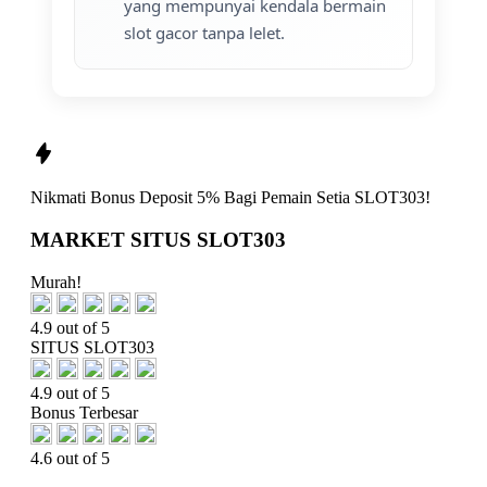
yang mempunyai kendala bermain
slot gacor tanpa lelet.
Nikmati
Bonus Deposit 5%
Bagi Pemain Setia
SLOT303!
MARKET SITUS SLOT303
Murah!
4.9 out of 5
SITUS SLOT303
4.9 out of 5
Bonus Terbesar
4.6 out of 5