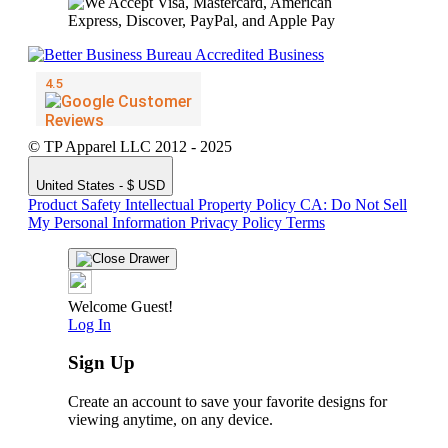
© TP Apparel LLC 2012 - 2025
United States - $ USD
Product Safety
Intellectual Property Policy
CA: Do Not Sell
My Personal Information
Privacy Policy
Terms
Welcome Guest!
Log In
Sign Up
Create an account to save your favorite designs for
viewing anytime, on any device.