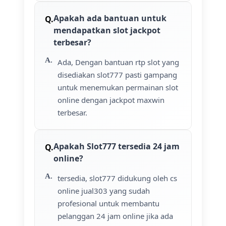
Apakah ada bantuan untuk
mendapatkan slot jackpot
terbesar?
Ada, Dengan bantuan rtp slot yang
disediakan slot777 pasti gampang
untuk menemukan permainan slot
online dengan jackpot maxwin
terbesar.
Apakah Slot777 tersedia 24 jam
online?
tersedia, slot777 didukung oleh cs
online jual303 yang sudah
profesional untuk membantu
pelanggan 24 jam online jika ada