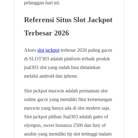
pelanggan hari ini.
Referensi Situs Slot Jackpot
Terbesar 2026
Akses
slot jackpot
terbesar 2026 paling gacor
di SLOT303 adalah platform terbaik produk
jual303 slot yang sudah bisa dimainkan
melalui android dan iphone.
Slot jackpot maxwin adalah permainan slot
online gacor yang memiliki fitur kemenangan
maxwin yang hanya ada di slot modern saja.
Slot jackpot pilihan Jual303 adalah gates of
olympus, sweet bonanza 2500 dan fury of
anubis yang memiliki rtp slot tertinggi malam