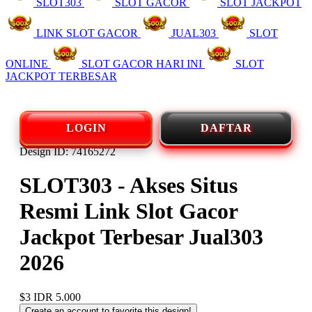
SLOT303
SLOT GACOR
SLOT JACKPOT
LINK SLOT GACOR
JUAL303
SLOT
ONLINE
SLOT GACOR HARI INI
SLOT
JACKPOT TERBESAR
LOGIN
DAFTAR
Design ID: 74165272
SLOT303 - Akses Situs
Resmi Link Slot Gacor
Jackpot Terbesar Jual303
2026
$3
IDR 5.000
Create an account to favorite this design!