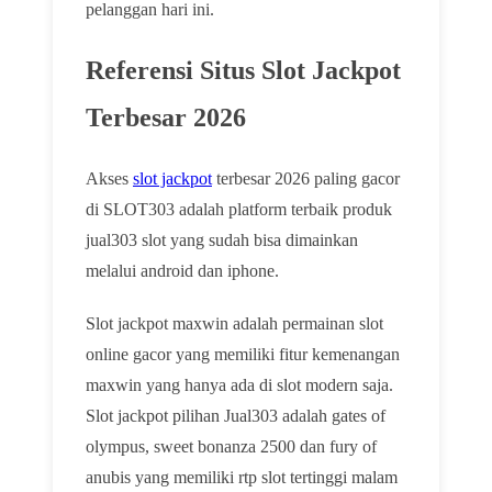
pelanggan hari ini.
Referensi Situs Slot Jackpot
Terbesar 2026
Akses
slot jackpot
terbesar 2026 paling gacor
di SLOT303 adalah platform terbaik produk
jual303 slot yang sudah bisa dimainkan
melalui android dan iphone.
Slot jackpot maxwin adalah permainan slot
online gacor yang memiliki fitur kemenangan
maxwin yang hanya ada di slot modern saja.
Slot jackpot pilihan Jual303 adalah gates of
olympus, sweet bonanza 2500 dan fury of
anubis yang memiliki rtp slot tertinggi malam