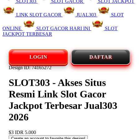
SLOT303
SLOT GACOR
SLOT JACKPOT
LINK SLOT GACOR
JUAL303
SLOT
ONLINE
SLOT GACOR HARI INI
SLOT
JACKPOT TERBESAR
LOGIN
DAFTAR
Design ID: 74165272
SLOT303 - Akses Situs
Resmi Link Slot Gacor
Jackpot Terbesar Jual303
2026
$3
IDR 5.000
Create an account to favorite this design!