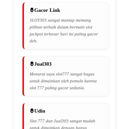
Gacor Link
SLOT303 sangat mantap memang
pilihan terbaik dalam bermain slot
jackpot terbesar hari ini paling gacor
deh.
Jual303
Menurut saya slot777 sangat bagus
untuk dimainkan oleh pemula karena
slot 777 paling gacor sedunia.
Udin
Slot 777 dan Jual303 sangat mudah
untuk dimainkan dengan hanya