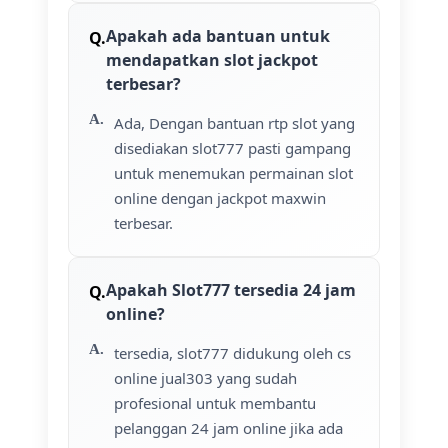
Apakah ada bantuan untuk
mendapatkan slot jackpot
terbesar?
Ada, Dengan bantuan rtp slot yang
disediakan slot777 pasti gampang
untuk menemukan permainan slot
online dengan jackpot maxwin
terbesar.
Apakah Slot777 tersedia 24 jam
online?
tersedia, slot777 didukung oleh cs
online jual303 yang sudah
profesional untuk membantu
pelanggan 24 jam online jika ada