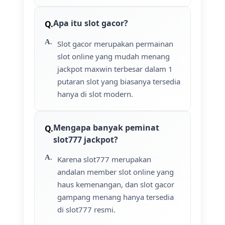
Apa itu slot gacor?
Slot gacor merupakan permainan
slot online yang mudah menang
jackpot maxwin terbesar dalam 1
putaran slot yang biasanya tersedia
hanya di slot modern.
Mengapa banyak peminat
slot777 jackpot?
Karena slot777 merupakan
andalan member slot online yang
haus kemenangan, dan slot gacor
gampang menang hanya tersedia
di slot777 resmi.