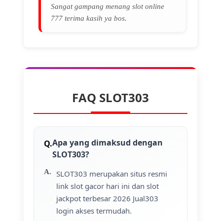
Sangat gampang menang slot online
777 terima kasih ya bos.
FAQ SLOT303
Apa yang dimaksud dengan
SLOT303?
SLOT303 merupakan situs resmi
link slot gacor hari ini dan slot
jackpot terbesar 2026 Jual303
login akses termudah.