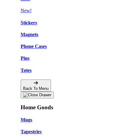
New!
Stickers
Magnets
Phone Cases
Pins
Totes
Back To Menu
Home Goods
Mugs
Tapestries