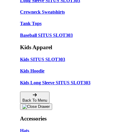
Long Sleeve SITUS SLOT303
Crewneck Sweatshirts
Tank Tops
Baseball SITUS SLOT303
Kids Apparel
Kids SITUS SLOT303
Kids Hoodie
Kids Long Sleeve SITUS SLOT303
Back To Menu
Accessories
Hats