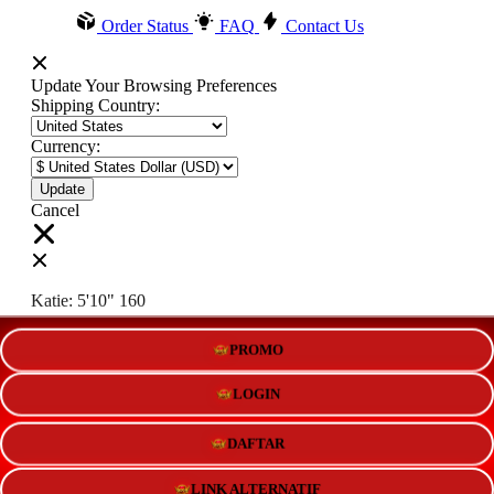
Order Status
FAQ
Contact Us
Update Your Browsing Preferences
Shipping Country:
Currency:
Cancel
Katie:
5'10"
160
PROMO
Select your person:
Male
Female
LOGIN
Height
Short
Med
Tall
DAFTAR
Weight
Slim
Avg
Heavy
LINK ALTERNATIF