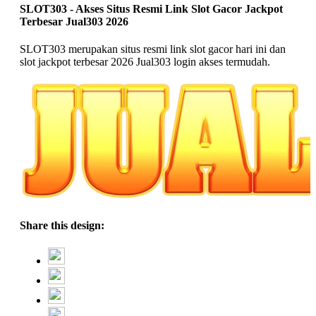
SLOT303 - Akses Situs Resmi Link Slot Gacor Jackpot
Terbesar Jual303 2026
SLOT303 merupakan situs resmi link slot gacor hari ini dan
slot jackpot terbesar 2026 Jual303 login akses termudah.
Share this design: