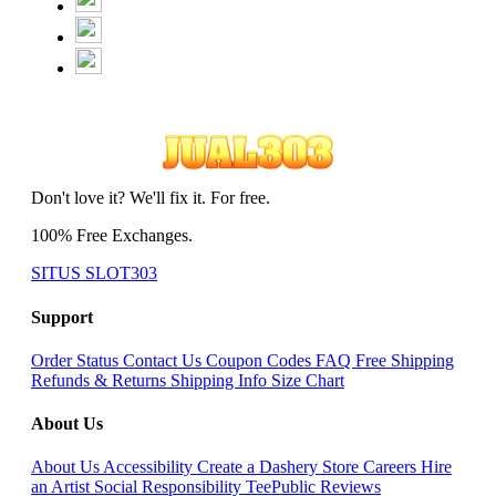
Don't love it? We'll fix it. For free.
100% Free Exchanges.
SITUS SLOT303
Support
Order Status
Contact Us
Coupon Codes
FAQ
Free Shipping
Refunds & Returns
Shipping Info
Size Chart
About Us
About Us
Accessibility
Create a Dashery Store
Careers
Hire
an Artist
Social Responsibility
TeePublic Reviews