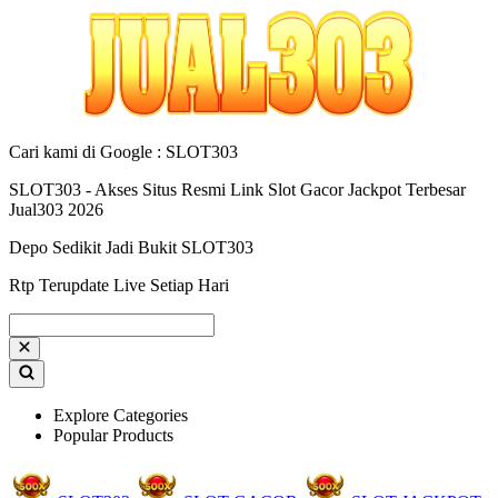
Cari kami di Google : SLOT303
SLOT303 - Akses Situs Resmi Link Slot Gacor Jackpot Terbesar
Jual303 2026
Depo Sedikit Jadi Bukit SLOT303
Rtp Terupdate Live Setiap Hari
Explore Categories
Popular Products