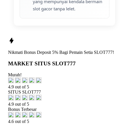
yang mempunyai kendala bermain
slot gacor tanpa lelet.
Nikmati
Bonus Deposit 5%
Bagi Pemain Setia
SLOT777!
MARKET SITUS SLOT777
Murah!
4.9 out of 5
SITUS SLOT777
4.9 out of 5
Bonus Terbesar
4.6 out of 5