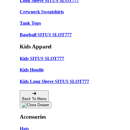
Long Sleeve SITUS SLOT777
Crewneck Sweatshirts
Tank Tops
Baseball SITUS SLOT777
Kids Apparel
Kids SITUS SLOT777
Kids Hoodie
Kids Long Sleeve SITUS SLOT777
Back To Menu
Accessories
Hats