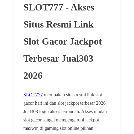
SLOT777 - Akses
Situs Resmi Link
Slot Gacor Jackpot
Terbesar Jual303
2026
SLOT777
merupakan situs resmi link slot
gacor hari ini dan slot jackpot terbesar 2026
Jual303 login akses termudah. Akses mudah
slot gacor sangat mempengaruhi jackpot
maxwin di gaming slot online pilihan