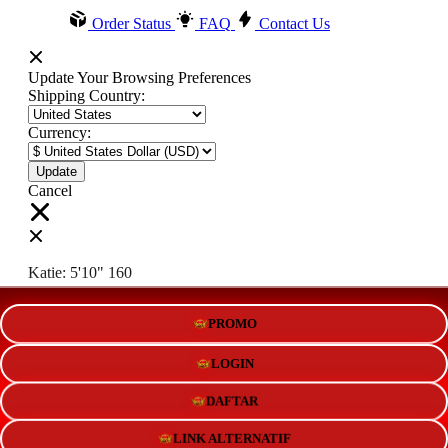
Order Status
FAQ
Contact Us
Update Your Browsing Preferences
Shipping Country:
Currency:
Cancel
Katie:
5'10"
160
PROMO
Select your person:
Male
Female
LOGIN
Height
Short
Med
Tall
DAFTAR
Weight
Slim
Avg
Heavy
LINK ALTERNATIF