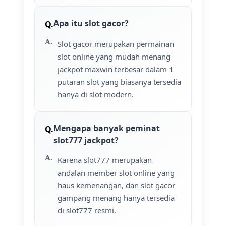
Apa itu slot gacor?
Slot gacor merupakan permainan
slot online yang mudah menang
jackpot maxwin terbesar dalam 1
putaran slot yang biasanya tersedia
hanya di slot modern.
Mengapa banyak peminat
slot777 jackpot?
Karena slot777 merupakan
andalan member slot online yang
haus kemenangan, dan slot gacor
gampang menang hanya tersedia
di slot777 resmi.