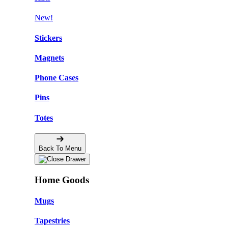
New!
Stickers
Magnets
Phone Cases
Pins
Totes
Back To Menu
Home Goods
Mugs
Tapestries