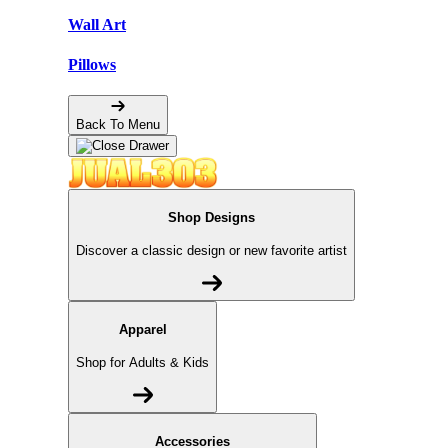
Wall Art
Pillows
Back To Menu
Shop Designs
Discover a classic design or new favorite artist
Apparel
Shop for Adults & Kids
Accessories