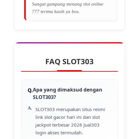
Sangat gampang menang slot online
777 terima kasih ya bos.
FAQ SLOT303
Apa yang dimaksud dengan
SLOT303?
SLOT303 merupakan situs resmi
link slot gacor hari ini dan slot
jackpot terbesar 2026 Jual303
login akses termudah.