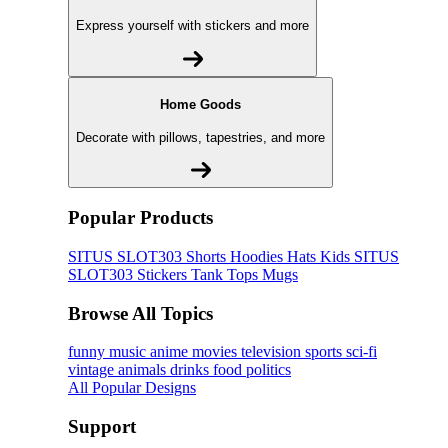
Express yourself with stickers and more
Home Goods
Decorate with pillows, tapestries, and more
Popular Products
SITUS SLOT303
Shorts
Hoodies
Hats
Kids SITUS
SLOT303
Stickers
Tank Tops
Mugs
Browse All Topics
funny
music
anime
movies
television
sports
sci-fi
vintage
animals
drinks
food
politics
All Popular Designs
Support