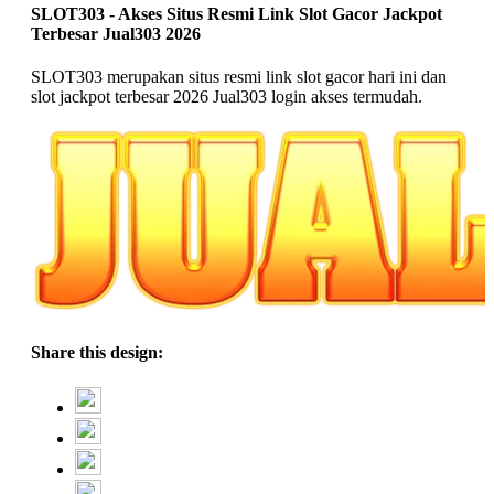
SLOT303 - Akses Situs Resmi Link Slot Gacor Jackpot
Terbesar Jual303 2026
SLOT303 merupakan situs resmi link slot gacor hari ini dan
slot jackpot terbesar 2026 Jual303 login akses termudah.
Share this design: