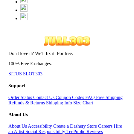
Don't love it? We'll fix it. For free.
100% Free Exchanges.
SITUS SLOT303
Support
Order Status
Contact Us
Coupon Codes
FAQ
Free Shipping
Refunds & Returns
Shipping Info
Size Chart
About Us
About Us
Accessibility
Create a Dashery Store
Careers
Hire
an Artist
Social Responsibility
TeePublic Reviews