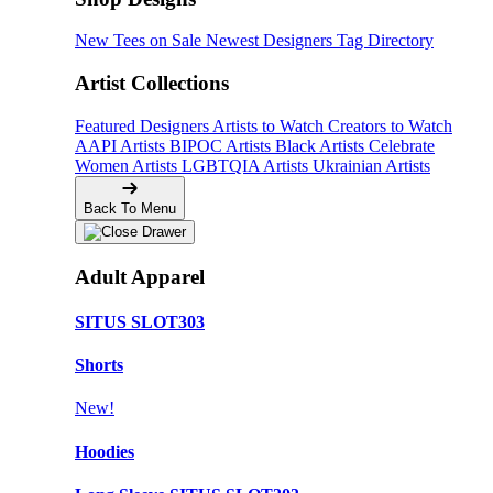
New Tees on Sale
Newest Designers
Tag Directory
Artist Collections
Featured Designers
Artists to Watch
Creators to Watch
AAPI Artists
BIPOC Artists
Black Artists
Celebrate
Women Artists
LGBTQIA Artists
Ukrainian Artists
Back To Menu
Adult Apparel
SITUS SLOT303
Shorts
New!
Hoodies