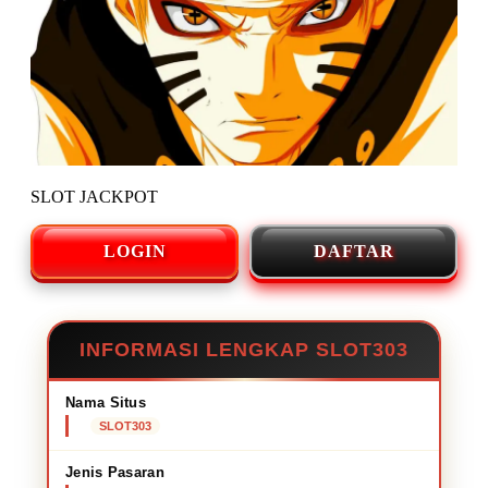
SLOT JACKPOT
LOGIN
DAFTAR
INFORMASI LENGKAP SLOT303
Nama Situs
SLOT303
Jenis Pasaran