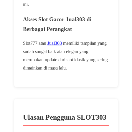
ini.
Akses Slot Gacor Jual303 di
Berbagai Perangkat
Slot777 atau
Jual303
memiliki tampilan yang
sudah sangat baik atau elegan yang
merupakan update dari slot klasik yang sering
dimainkan di masa lalu.
Ulasan Pengguna SLOT303